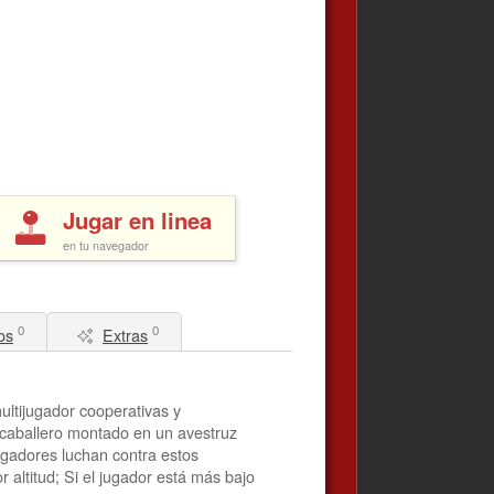
Jugar en linea
en tu navegador
0
0
os
Extras
multijugador cooperativas y
 caballero montado en un avestruz
jugadores luchan contra estos
 altitud; Si el jugador está más bajo