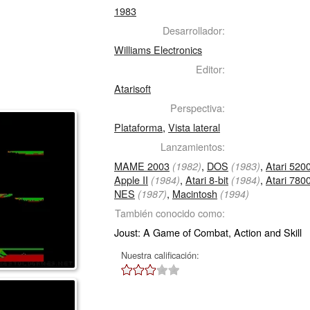
1983
Desarrollador:
Williams Electronics
Editor:
Atarisoft
Perspectiva:
Plataforma
,
Vista lateral
Lanzamientos:
MAME 2003
,
DOS
,
Atari 520
(1982)
(1983)
Apple II
,
Atari 8-bit
,
Atari 780
(1984)
(1984)
NES
,
Macintosh
(1987)
(1994)
También conocido como:
Joust: A Game of Combat, Action and Skill
Nuestra calificación: