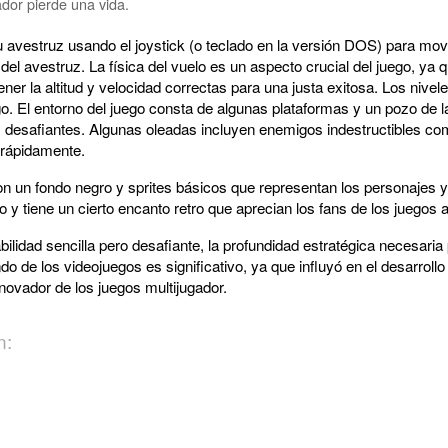
dor pierde una vida.
u avestruz usando el joystick (o teclado en la versión DOS) para move
 del avestruz. La física del vuelo es un aspecto crucial del juego, ya
ener la altitud y velocidad correctas para una justa exitosa. Los niv
go. El entorno del juego consta de algunas plataformas y un pozo de l
desafiantes. Algunas oleadas incluyen enemigos indestructibles com
 rápidamente.
on un fondo negro y sprites básicos que representan los personajes y
vo y tiene un cierto encanto retro que aprecian los fans de los juegos 
abilidad sencilla pero desafiante, la profundidad estratégica necesaria
o de los videojuegos es significativo, ya que influyó en el desarroll
novador de los juegos multijugador.
n: