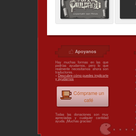
Apoyanos
Hay muchas formas en las que
podrías ayudarnos, pero lo que
realmente necesitamos ahora son
traductores.
»
Descubre cómo puedes implicarte
y ayudarnos
Cómprame un
café
Todas las donaciones son muy
apreciadas y cualquier cantidad
ayuda. ¡Muchas gracias!