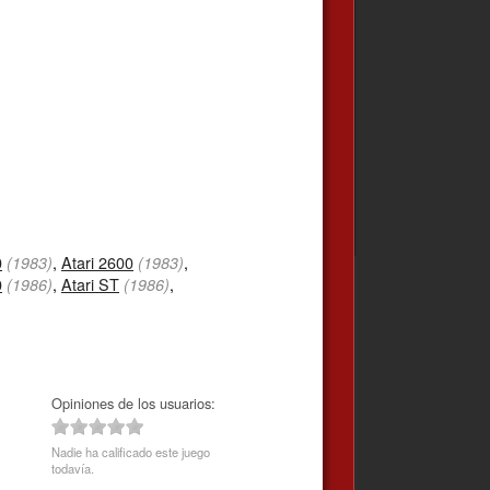
0
,
Atari 2600
,
(1983)
(1983)
0
,
Atari ST
,
(1986)
(1986)
Opiniones de los usuarios:
Nadie ha calificado este juego
todavía.