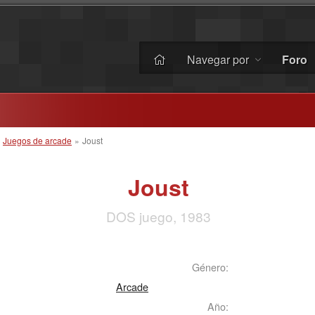
Navegar por
Foro
»
Juegos de arcade
»
Joust
Joust
DOS juego, 1983
Género:
Arcade
Año: