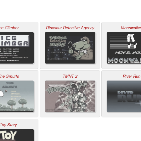
ce Climber
Dinosaur Detective Agency
Moonwalke
he Smurfs
TMNT 2
River Run
Toy Story