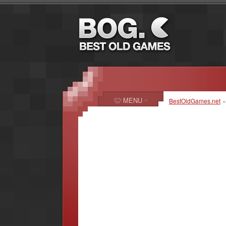
MENU
BestOldGames.net