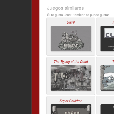
Juegos similares
Si te gusta Joust, también te puede gustar
UGH!
I
The Typing of the Dead
T
Super Cauldron