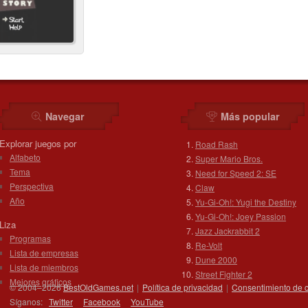
Navegar
Más popular
Explorar juegos por
Road Rash
Alfabeto
Super Mario Bros.
Tema
Need for Speed 2: SE
Perspectiva
Claw
Año
Yu-Gi-Oh!: Yugi the Destiny
Yu-Gi-Oh!: Joey Passion
Liza
Jazz Jackrabbit 2
Programas
Re-Volt
Lista de empresas
Dune 2000
Lista de miembros
Street Fighter 2
Mejores gráficos
© 2004–2026
BestOldGames.net
|
Política de privacidad
|
Consentimiento de 
Síganos:
Twitter
Facebook
You
Tube