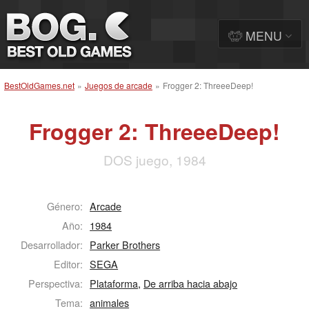
MENU
BestOldGames.net
»
Juegos de arcade
»
Frogger 2: ThreeeDeep!
Frogger 2: ThreeeDeep!
DOS juego, 1984
Género:
Arcade
Año:
1984
Desarrollador:
Parker Brothers
Editor:
SEGA
Perspectiva:
Plataforma
,
De arriba hacia abajo
Tema:
animales