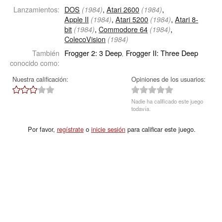
Lanzamientos:
DOS
,
Atari 2600
,
(1984)
(1984)
Apple II
,
Atari 5200
,
Atari 8-
(1984)
(1984)
bit
,
Commodore 64
,
(1984)
(1984)
ColecoVision
(1984)
También
Frogger 2: 3 Deep
Frogger II: Three Deep
,
conocido como:
Nuestra calificación:
Opiniones de los usuarios:
Nadie ha calificado este juego
todavía.
Por favor,
regístrate
o
inicie sesión
para calificar este juego.