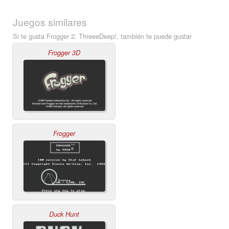
Juegos similares
Si te gusta Frogger 2: ThreeeDeep!, también te puede gustar
Frogger 3D
Frogger
Duck Hunt