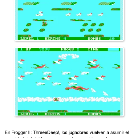
En Frogger II: ThreeeDeep!, los jugadores vuelven a asumir el