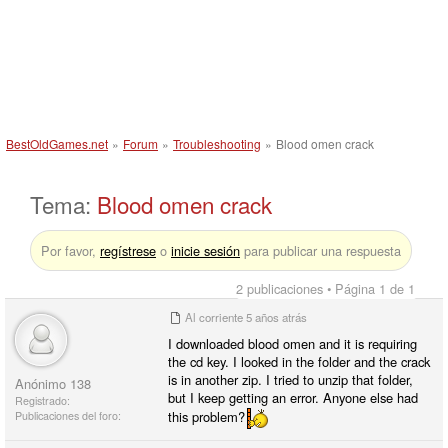
BestOldGames.net
»
Forum
»
Troubleshooting
»
Blood omen crack
Tema:
Blood omen crack
Por favor,
regístrese
o
inicie sesión
para publicar una respuesta
2 publicaciones • Página 1 de 1
Al corriente
5 años atrás
I downloaded blood omen and it is requiring
the cd key. I looked in the folder and the crack
is in another zip. I tried to unzip that folder,
Anónimo 138
but I keep getting an error. Anyone else had
Registrado:
this problem?
Publicaciones del foro: