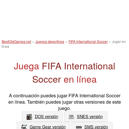
BestOldGames.net
»
Juegos deportivos
»
FIFA International Soccer
»
Jugar en
linea
Juega
FIFA International
Soccer
en línea
A continuación puedes jugar FIFA International Soccer
en línea. También puedes jugar otras versiones de este
juego.
DOS versión
SNES versión
Game Gear versión
SMS versión