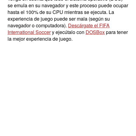
se emula en su navegador y este proceso puede ocupar
hasta el 100% de su CPU mientras se ejecuta. La
experiencia de juego puede ser mala (según su
navegador o computadora).
Descárgate el FIFA
International Soccer
y ejecútalo con
DOSBox
para tener
la mejor experiencia de juego.