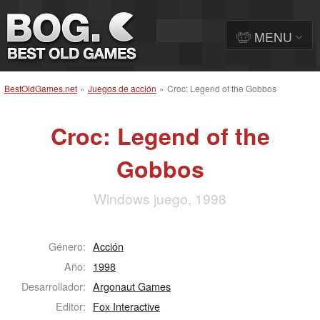
MENU
BestOldGames.net
»
Juegos de acción
»
Croc: Legend of the Gobbos
Croc: Legend of the
Gobbos
Windows juego, 1998
Género:
Acción
Año:
1998
Desarrollador:
Argonaut Games
Editor:
Fox Interactive