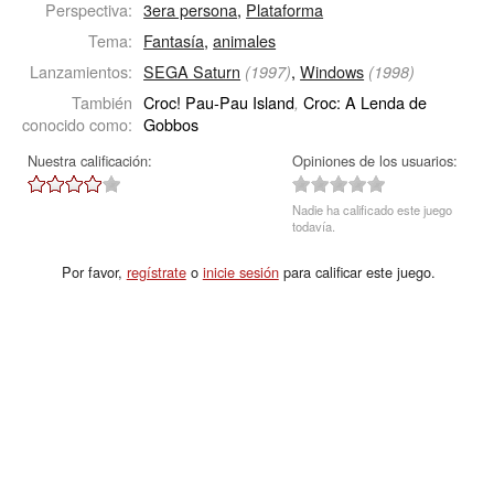
Perspectiva:
3era persona
,
Plataforma
Tema:
Fantasía
,
animales
Lanzamientos:
SEGA Saturn
,
Windows
(1997)
(1998)
También
Croc! Pau-Pau Island
Croc: A Lenda de
,
conocido como:
Gobbos
Nuestra calificación:
Opiniones de los usuarios:
Nadie ha calificado este juego
todavía.
Por favor,
regístrate
o
inicie sesión
para calificar este juego.