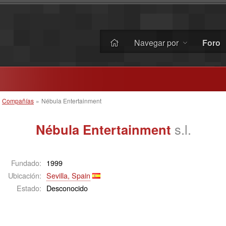
Navegar por
Foro
»
Compañías
»
Nébula Entertainment
Nébula Entertainment
s.l.
Fundado:
1999
Ubicación:
Sevilla, Spain
Estado:
Desconocido