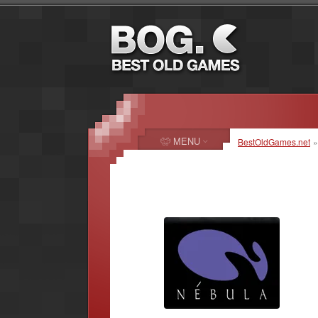
MENU
BestOldGames.net