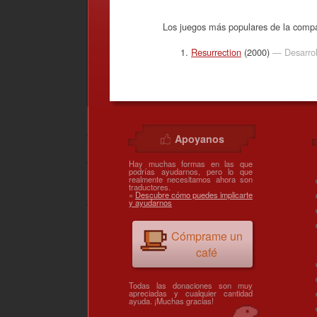
Los juegos más populares de la com
Resurrection
(2000)
— Desarrol
Apoyanos
Hay muchas formas en las que
podrías ayudarnos, pero lo que
realmente necesitamos ahora son
traductores.
»
Descubre cómo puedes implicarte
y ayudarnos
Cómprame un
café
Todas las donaciones son muy
apreciadas y cualquier cantidad
ayuda. ¡Muchas gracias!