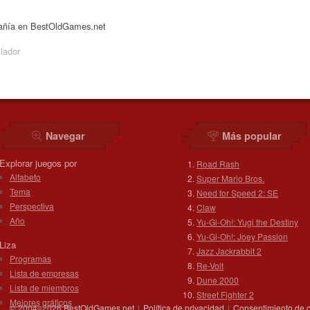
pañía en BestOldGames.net
lador
Navegar
Más popular
Explorar juegos por
Road Rash
Alfabeto
Super Mario Bros.
Tema
Need for Speed 2: SE
Perspectiva
Claw
Año
Yu-Gi-Oh!: Yugi the Destiny
Yu-Gi-Oh!: Joey Passion
Liza
Jazz Jackrabbit 2
Programas
Re-Volt
Lista de empresas
Dune 2000
Lista de miembros
Street Fighter 2
Mejores gráficos
© 2004–2026
BestOldGames.net
|
Política de privacidad
|
Consentimiento de 