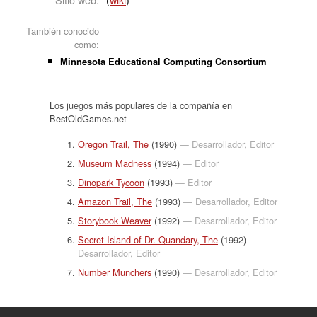
También conocido
como:
Minnesota Educational Computing Consortium
Los juegos más populares de la compañía en
BestOldGames.net
Oregon Trail, The
(1990)
— Desarrollador, Editor
Museum Madness
(1994)
— Editor
Dinopark Tycoon
(1993)
— Editor
Amazon Trail, The
(1993)
— Desarrollador, Editor
Storybook Weaver
(1992)
— Desarrollador, Editor
Secret Island of Dr. Quandary, The
(1992)
—
Desarrollador, Editor
Number Munchers
(1990)
— Desarrollador, Editor