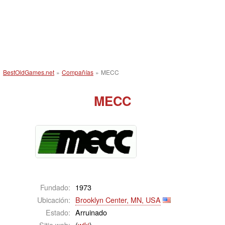
BestOldGames.net
»
Compañías
»
MECC
MECC
Fundado:
1973
Ubicación:
Brooklyn Center, MN, USA
Estado:
Arruinado
Sitio web:
(
wiki
)