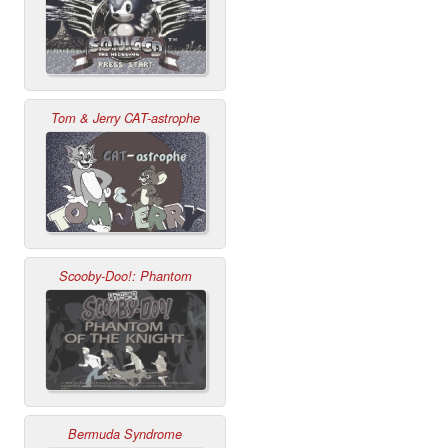
Tom & Jerry CAT-astrophe
Scooby-Doo!: Phantom
Bermuda Syndrome