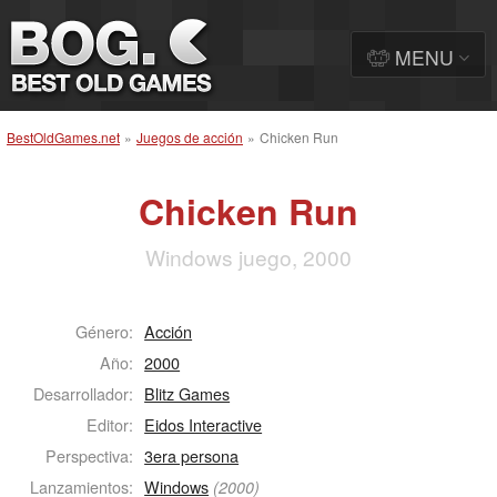
MENU
BestOldGames.net
»
Juegos de acción
»
Chicken Run
Chicken Run
Windows juego, 2000
Género:
Acción
Año:
2000
Desarrollador:
Blitz Games
Editor:
Eidos Interactive
Perspectiva:
3era persona
Lanzamientos:
Windows
(2000)