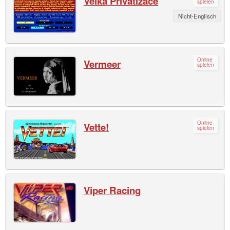
Velká Privatizace
spielen
Nicht-Englisch
Online
Vermeer
spielen
Online
Vette!
spielen
Viper Racing