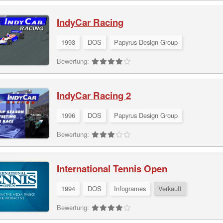
IndyCar Racing
1993
DOS
Papyrus Design Group
Bewertung:
IndyCar Racing 2
1996
DOS
Papyrus Design Group
Bewertung:
International Tennis Open
1994
DOS
Infogrames
Verkauft
Bewertung: