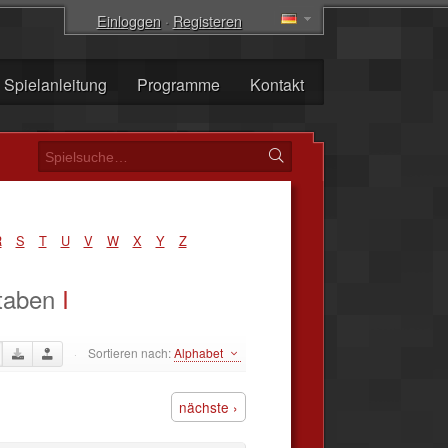
Einloggen
·
Registeren
Spielanleitung
Programme
Kontakt
R
S
T
U
V
W
X
Y
Z
staben
I
Sortieren nach:
Alphabet
·
nächste ›