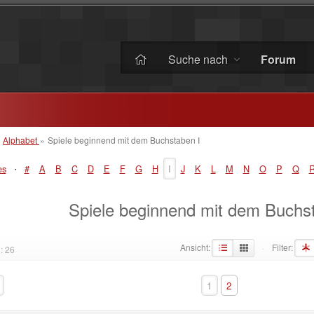
Suche nach
Forum
»
Alphabet
»
Spiele beginnend mit dem Buchstaben I
·
es
#
A
B
C
D
E
F
G
H
I
J
K
L
M
N
O
P
Q
Spiele beginnend mit dem Buch
Ansicht:
Filter:
: 26
·
1
2