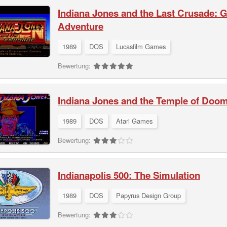
Indiana Jones and the Last Crusade: 
Adventure
1989
DOS
Lucasfilm Games
Bewertung:
Indiana Jones and the Temple of Doo
1989
DOS
Atari Games
Bewertung:
Indianapolis 500: The Simulation
1989
DOS
Papyrus Design Group
Bewertung: