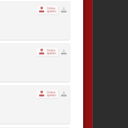
Online
spielen
Online
spielen
Online
spielen