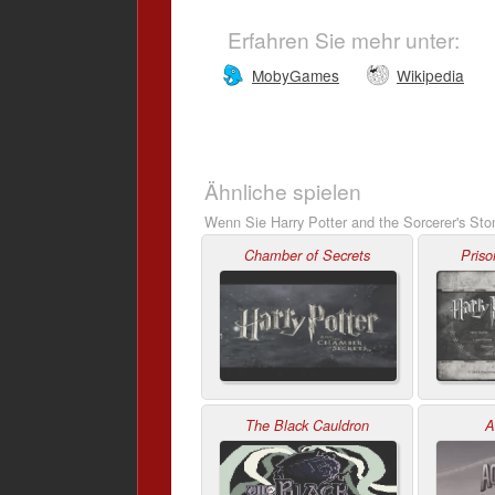
Erfahren Sie mehr unter:
MobyGames
Wikipedia
Ähnliche spielen
Wenn Sie Harry Potter and the Sorcerer's Sto
Chamber of Secrets
Priso
The Black Cauldron
A