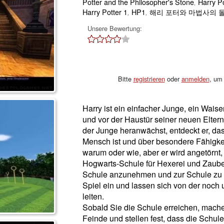
Potter and the Philosopher's Stone
Harry Po
,
Harry Potter 1
HP1
해리 포터와 마법사의 
,
,
Unsere Bewertung:
Bitte
registrieren
oder
anmelden
, um 
Harry ist ein einfacher Junge, ein Waise
und vor der Haustür seiner neuen Elter
der Junge heranwächst, entdeckt er, da
Mensch ist und über besondere Fähigkeit
warum oder wie, aber er wird angetörnt,
Hogwarts-Schule für Hexerei und Zauberei
Schule anzunehmen und zur Schule zu f
Spiel ein und lassen sich von der noch
leiten.
Sobald Sie die Schule erreichen, mach
Feinde und stellen fest, dass die Schule i