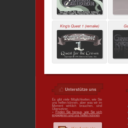
King's Quest 1 (remake)
Ga
Unterstütze uns
Es gibt viele Möglichkeiten, wie Sie
uns helfen können, aber was wir im
Moment wirklich brauchen, sind
Übersetzer.
»
Finden Sie heraus, wie Sie sich
engagieren und uns helfen können