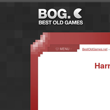
MENU
BestOldGames.net
Harr