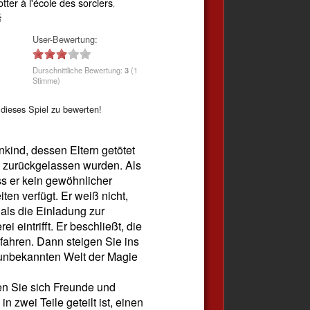
tter à l'école des sorciers
,
돌
User-Bewertung:
Durschnittliche Bewertung:
3
(1
Stimme)
dieses Spiel zu bewerten!
nkind, dessen Eltern getötet
n zurückgelassen wurden. Als
ss er kein gewöhnlicher
en verfügt. Er weiß nicht,
 als die Einladung zur
 eintrifft. Er beschließt, die
ahren. Dann steigen Sie ins
 unbekannten Welt der Magie
en Sie sich Freunde und
n zwei Teile geteilt ist, einen