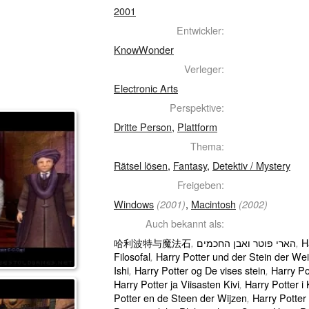
2001
Entwickler:
KnowWonder
Verleger:
Electronic Arts
Perspektive:
Dritte Person
,
Plattform
Thema:
Rätsel lösen
,
Fantasy
,
Detektiv / Mystery
Freigeben:
Windows
,
Macintosh
(2001)
(2002)
Auch bekannt als:
哈利波特与魔法石
הארי פוטר ואבן החכמים
Ha
,
,
Filosofal
Harry Potter und der Stein der We
,
Ishi
Harry Potter og De vises stein
Harry Po
,
,
Harry Potter ja Viisasten Kivi
Harry Potter i
,
Potter en de Steen der Wijzen
Harry Potter 
,