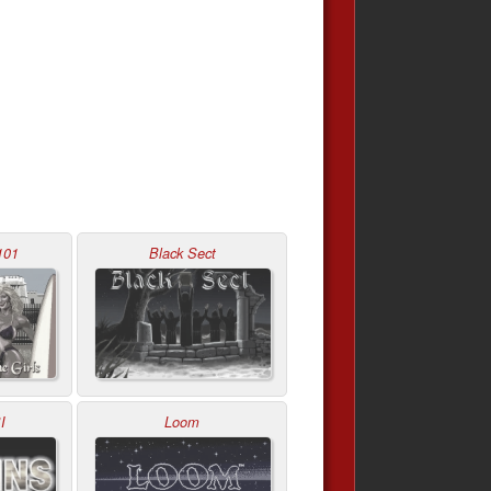
101
Black Sect
I
Loom