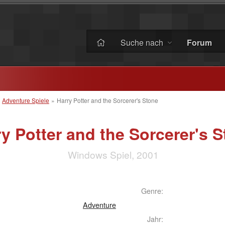
Suche nach
Forum
»
Adventure Spiele
»
Harry Potter and the Sorcerer's Stone
y Potter and the Sorcerer's 
Windows Spiel, 2001
Genre:
Adventure
Jahr: