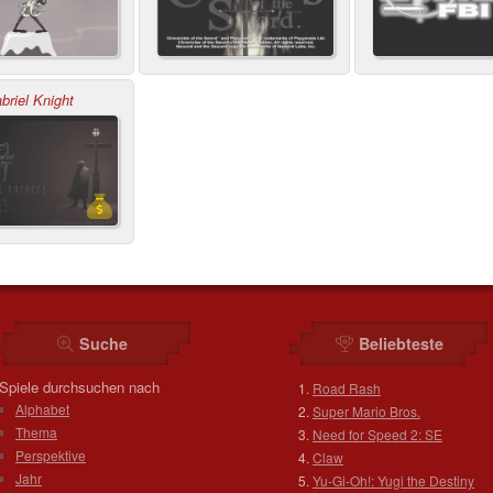
briel Knight
Suche
Beliebteste
Spiele durchsuchen nach
Road Rash
Alphabet
Super Mario Bros.
Thema
Need for Speed 2: SE
Perspektive
Claw
Jahr
Yu-Gi-Oh!: Yugi the Destiny