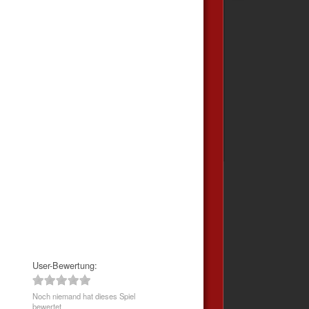
User-Bewertung:
Noch niemand hat dieses Spiel
bewertet