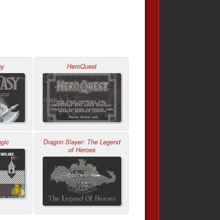
sy
HeroQuest
gic
Dragon Slayer: The Legend
of Heroes