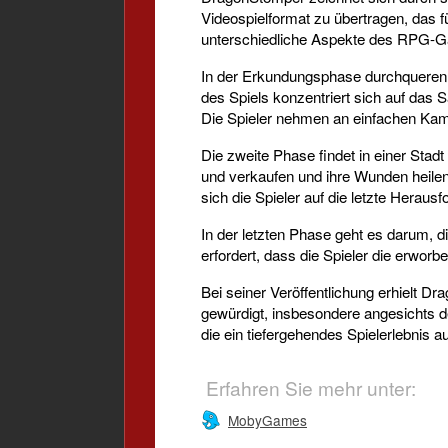
Videospielformat zu übertragen, das für
unterschiedliche Aspekte des RPG-Ga
In der Erkundungsphase durchqueren d
des Spiels konzentriert sich auf das
Die Spieler nehmen an einfachen Kam
Die zweite Phase findet in einer Stad
und verkaufen und ihre Wunden heile
sich die Spieler auf die letzte Herau
In der letzten Phase geht es darum, d
erfordert, dass die Spieler die erwo
Bei seiner Veröffentlichung erhielt 
gewürdigt, insbesondere angesichts d
die ein tiefergehendes Spielerlebnis a
Erfahren Sie mehr unter:
MobyGames