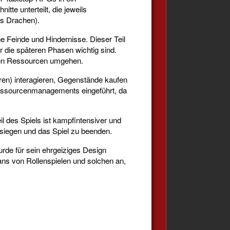
tte unterteilt, die jeweils
es Drachen).
e Feinde und Hindernisse. Dieser Teil
 die späteren Phasen wichtig sind.
hren Ressourcen umgehen.
eren) interagieren, Gegenstände kaufen
Ressourcenmanagements eingeführt, da
l des Spiels ist kampfintensiver und
siegen und das Spiel zu beenden.
rde für sein ehrgeiziges Design
ns von Rollenspielen und solchen an,