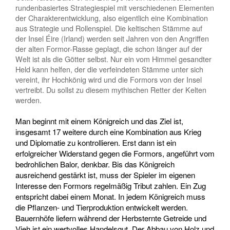
rundenbasiertes Strategiespiel mit verschiedenen Elementen
der Charakterentwicklung, also eigentlich eine Kombination
aus Strategie und Rollenspiel. Die keltischen Stämme auf
der Insel Éire (Irland) werden seit Jahren von den Angriffen
der alten Formor-Rasse geplagt, die schon länger auf der
Welt ist als die Götter selbst. Nur ein vom Himmel gesandter
Held kann helfen, der die verfeindeten Stämme unter sich
vereint, ihr Hochkönig wird und die Formors von der Insel
vertreibt. Du sollst zu diesem mythischen Retter der Kelten
werden.
Man beginnt mit einem Königreich und das Ziel ist,
insgesamt 17 weitere durch eine Kombination aus Krieg
und Diplomatie zu kontrollieren. Erst dann ist ein
erfolgreicher Widerstand gegen die Formors, angeführt vom
bedrohlichen Balor, denkbar. Bis das Königreich
ausreichend gestärkt ist, muss der Spieler im eigenen
Interesse den Formors regelmäßig Tribut zahlen. Ein Zug
entspricht dabei einem Monat. In jedem Königreich muss
die Pflanzen- und Tierproduktion entwickelt werden.
Bauernhöfe liefern während der Herbsternte Getreide und
Vieh ist ein wertvolles Handelsgut. Der Abbau von Holz und