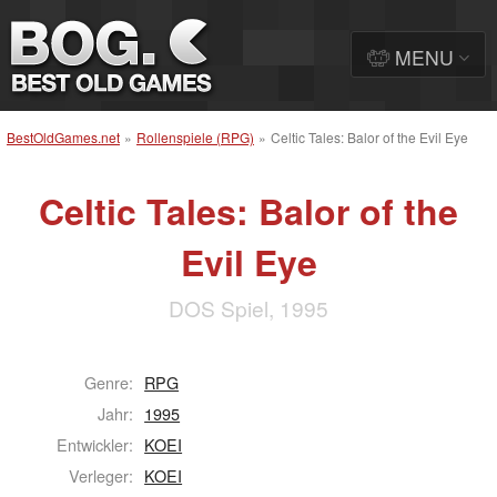
MENU
BestOldGames.net
»
Rollenspiele (RPG)
»
Celtic Tales: Balor of the Evil Eye
Celtic Tales: Balor of the
Evil Eye
DOS Spiel, 1995
Genre:
RPG
Jahr:
1995
Entwickler:
KOEI
Verleger:
KOEI