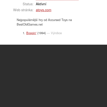
Status:
Aktívní
Web stránka:
atoys.com
Nejpopulárnější hry od Accursed Toys na
BestOldGames.net
Boppin'
(1994)
— Výrobce