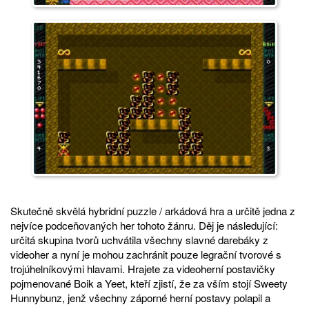
Skutečně skvělá hybridní puzzle / arkádová hra a určitě jedna z
nejvíce podceňovaných her tohoto žánru. Děj je následující:
určitá skupina tvorů uchvátila všechny slavné darebáky z
videoher a nyní je mohou zachránit pouze legrační tvorové s
trojúhelníkovými hlavami. Hrajete za videoherní postavičky
pojmenované Boik a Yeet, kteří zjistí, že za vším stojí Sweety
Hunnybunz, jenž všechny záporné herní postavy polapil a