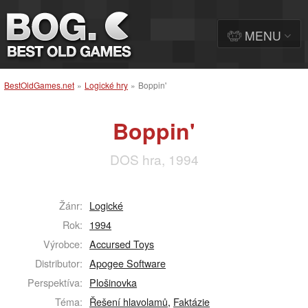
MENU
BestOldGames.net
»
Logické hry
»
Boppin'
Boppin'
DOS hra, 1994
Žánr:
Logické
Rok:
1994
Výrobce:
Accursed Toys
Distributor:
Apogee Software
Perspektíva:
Plošinovka
Téma:
Řešení hlavolamů
,
Faktázie