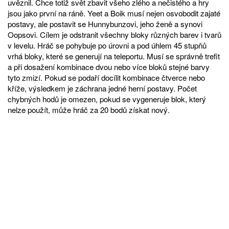
uvěznil. Chce totiž svět zbavit všeho zlého a nečistého a hry
jsou jako první na ráně. Yeet a Boik musí nejen osvobodit zajaté
postavy, ale postavit se Hunnybunzovi, jeho ženě a synovi
Oopsovi. Cílem je odstranit všechny bloky různých barev i tvarů
v levelu. Hráč se pohybuje po úrovni a pod úhlem 45 stupňů
vrhá bloky, které se generují na teleportu. Musí se správně trefit
a při dosažení kombinace dvou nebo více bloků stejné barvy
tyto zmizí. Pokud se podaří docílit kombinace čtverce nebo
kříže, výsledkem je záchrana jedné herní postavy. Počet
chybných hodů je omezen, pokud se vygeneruje blok, který
nelze použít, může hráč za 20 bodů získat nový.