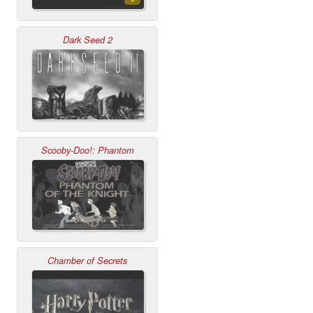
Dark Seed 2
Scooby-Doo!: Phantom
Chamber of Secrets