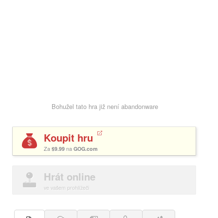
Bohužel tato hra již není abandonware
Koupit hru
Za
$9.99
na
GOG.com
Hrát online
ve vašem prohlížeči