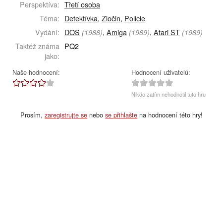
Perspektíva:
Třetí osoba
Téma:
Detektívka
,
Zločin
,
Policie
Vydání:
DOS
,
Amiga
,
Atari ST
(1988)
(1989)
(1989)
Taktéž známa
PQ2
jako:
Naše hodnocení:
Hodnocení uživatelů:
Nikdo zatím nehodnotil tuto hru
Prosím,
zaregistrujte se
nebo
se přihlašte
na hodnocení této hry!