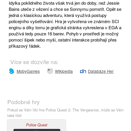
Idylka poklidného života však trvá jen do doby, než Jessie
Bains uteče z vězení a chce se Sonnymu pomstít. Opět se
jedná o klasickou adventuru, která využívá postupy
policejního vyšetřování. Hra je vytvořena ve známém SCI
enginu a díky tomu je grafická stránka vykreslena v EGA a
používá tedy pouze 16 barev. Pohyb v prostředí je možný
pomocí šipek nebo myši, ostatní interakce probíhají přes
příkazový řádek.
Více se dozvíte na:
MobyGames
Wikipedia
Databáze Her
Podobné hry
Pokud se Vám líbí hra Police Quest 2: The Vengeance, může se Vám
také líbit
Police Quest