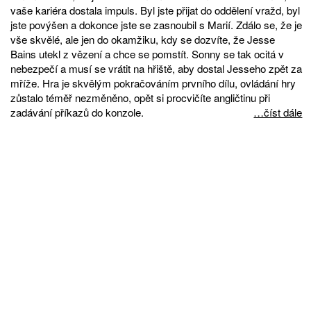
vaše kariéra dostala impuls. Byl jste přijat do oddělení vražd, byl
jste povýšen a dokonce jste se zasnoubil s Marií. Zdálo se, že je
vše skvělé, ale jen do okamžiku, kdy se dozvíte, že Jesse
Bains utekl z vězení a chce se pomstít. Sonny se tak ocitá v
nebezpečí a musí se vrátit na hřiště, aby dostal Jesseho zpět za
mříže. Hra je skvělým pokračováním prvního dílu, ovládání hry
zůstalo téměř nezměněno, opět si procvičíte angličtinu při
zadávání příkazů do konzole.
…číst dále