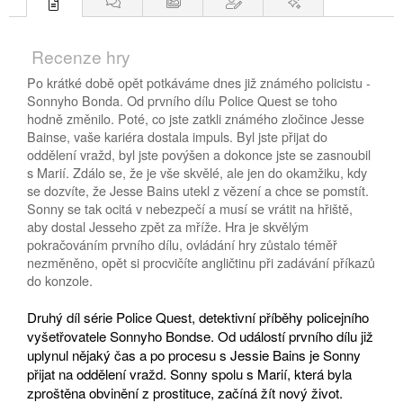
Recenze hry
Po krátké době opět potkáváme dnes již známého policistu -
Sonnyho Bonda. Od prvního dílu Police Quest se toho
hodně změnilo. Poté, co jste zatkli známého zločince Jesse
Bainse, vaše kariéra dostala impuls. Byl jste přijat do
oddělení vražd, byl jste povýšen a dokonce jste se zasnoubil
s Marií. Zdálo se, že je vše skvělé, ale jen do okamžiku, kdy
se dozvíte, že Jesse Bains utekl z vězení a chce se pomstít.
Sonny se tak ocitá v nebezpečí a musí se vrátit na hřiště,
aby dostal Jesseho zpět za mříže. Hra je skvělým
pokračováním prvního dílu, ovládání hry zůstalo téměř
nezměněno, opět si procvičíte angličtinu při zadávání příkazů
do konzole.
Druhý díl série Police Quest, detektivní příběhy policejního
vyšetřovatele Sonnyho Bondse. Od událostí prvního dílu již
uplynul nějaký čas a po procesu s Jessie Bains je Sonny
přijat na oddělení vražd. Sonny spolu s Marií, která byla
zproštěna obvinění z prostituce, začíná žít nový život.