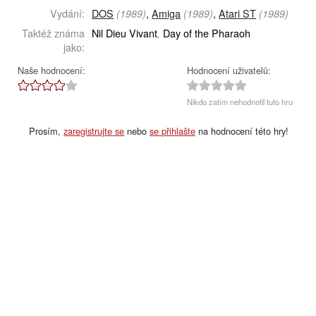
Vydání:
DOS
,
Amiga
,
Atari ST
(1989)
(1989)
(1989)
Taktéž známa
Nil Dieu Vivant
Day of the Pharaoh
,
jako:
Naše hodnocení:
Hodnocení uživatelů:
Nikdo zatím nehodnotil tuto hru
Prosím,
zaregistrujte se
nebo
se přihlašte
na hodnocení této hry!