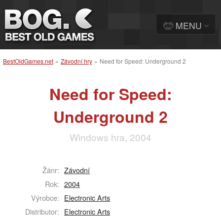
MENU
BestOldGames.net
»
Závodní hry
»
Need for Speed: Underground 2
Need for Speed:
Underground 2
Windows hra, 2004
Žánr:
Závodní
Rok:
2004
Výrobce:
Electronic Arts
Distributor:
Electronic Arts