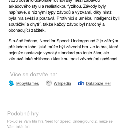
arkádového stylu a realistickou fyzikou. Závody byly
napínavé, s různými typy závodů a výzvami, díky nimž
byla hra svěží a poutavá. Protivníci s umělou inteligencí byli
soutěživí a chytří, takže každý závod byl náročný a
obohacující zážitek.
Stručně řečeno, Need for Speed: Underground 2 je zářným
příkladem toho, jaká může být závodní hra. Je to hra, která
nejenže nastavuje vysoký standard pro tento žánr, ale
zůstává také oblíbenou klasikou mezi závodními nadšenci.
Více se dozvíte na:
MobyGames
Wikipedia
Databáze Her
Podobné hry
Pokud se Vám líbí hra Need for Speed: Underground 2, může se
Vám také líbit