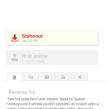
Stáhnout
.zip, 1,57
GB
Hrát online
ve vašem prohlížeči
Recenze hry
Tato hra vzala herní svět útokem. Need for Speed:
Underground 2 přináší pouliční závodění do nových výšin a
nabízí pohlcující prostředí otevřeného světa, ohromující