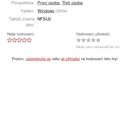
Perspektíva:
První osoba
,
Třetí osoba
Vydání:
Windows
(2004)
Taktéž známa
NFSU2
jako:
Naše hodnocení:
Hodnocení uživatelů:
Nikdo zatím nehodnotil tuto hru
Prosím,
zaregistrujte se
nebo
se přihlašte
na hodnocení této hry!