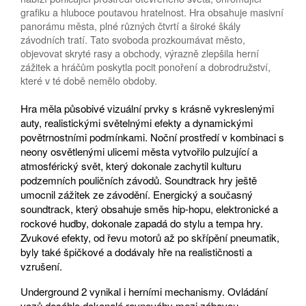
grafiku a hluboce poutavou hratelnost. Hra obsahuje masivní
panorámu města, plné různých čtvrtí a široké škály
závodních tratí. Tato svoboda prozkoumávat město,
objevovat skryté rasy a obchody, výrazně zlepšila herní
zážitek a hráčům poskytla pocit ponoření a dobrodružství,
které v té době nemělo obdoby.
Hra měla působivé vizuální prvky s krásně vykreslenými
auty, realistickými světelnými efekty a dynamickými
povětrnostními podmínkami. Noční prostředí v kombinaci s
neony osvětlenými ulicemi města vytvořilo pulzující a
atmosférický svět, který dokonale zachytil kulturu
podzemních pouličních závodů. Soundtrack hry ještě
umocnil zážitek ze závodění. Energický a současný
soundtrack, který obsahuje směs hip-hopu, elektronické a
rockové hudby, dokonale zapadá do stylu a tempa hry.
Zvukové efekty, od řevu motorů až po skřípění pneumatik,
byly také špičkové a dodávaly hře na realističnosti a
vzrušení.
Underground 2 vynikal i herními mechanismy. Ovládání
vozů dosáhlo dokonalé rovnováhy mezi zábavou