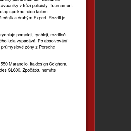
ávodníky v kůži policisty. Tournament
h etap spolkne něco kolem
čátečník a druhým Expert. Rozdíl je
.
ychluje pomaleji, rychleji, rozdílně
hého kola vypadává. Po absolvování
oby průmyslové zóny z Porsche
550 Maranello, Italdesign Scighera,
edes SL600. Zpočátku nemáte