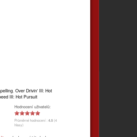
elling
Over Drivin' III: Hot
,
ed III: Hot Pursuit
Hodnocení uživatelů:
Průměrné hodnocení :
4.5
(4
hlasy)