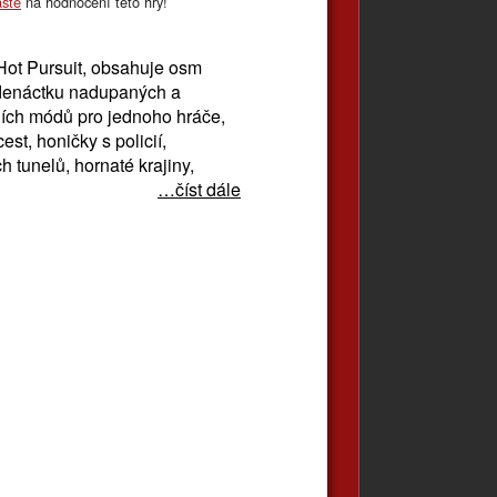
ašte
na hodnocení této hry!
l Hot Pursuit, obsahuje osm
edenáctku nadupaných a
ních módů pro jednoho hráče,
est, honičky s policií,
h tunelů, hornaté krajiny,
…číst dále