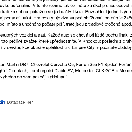
ávku adrenalinu. V tomto režimu taktéž máte za úkol pronásledovat z
 tratí za sebou, pokaždé se jedou čtyři kola. Rozsáhlost jednotlivýc
naj pomaleji utíká. Hra poskytuje dva stupně obtížnosti, prvním je Za
oc, místo slunečného počasí prší, tratě jsou zrcadlově otočené apod
tupných vozidel a tratí. Každé auto se chová při jízdě trochu jinak, zr
oto pečlivě zvažte, které upřednostníte. V Knockout poslední z dru
ání v deváté, kde okusíte spletitost ulic Empire City, v podstatě obd
n Martin DB7, Chevrolet Corvette C5, Ferrari 355 F1 Spider, Ferrari 
hini Countach, Lamborghini Diablo SV, Mercedes CLK GTR a Merc
 výhrách se vám později zpřístupní.
Databáze Her