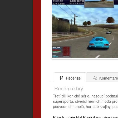
Komentáře
Recenze
Recenze hry
Třetí díl ikonické série, nesoucí podt
supersportů, čtveřici herních módů pro 
podvodních tunelů, hornaté krajiny, pu
Prim tu hraje Hot Pursuit – v němž se