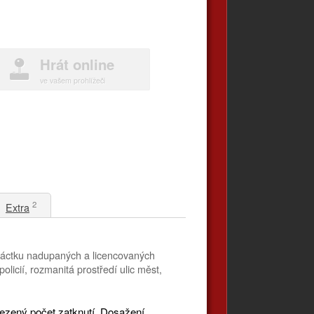
Hrát online
ve vašem prohlížeči
2
Extra
denáctku nadupaných a licencovaných
olicií, rozmanitá prostředí ulic měst,
mezený počet zatknutí. Dosažení