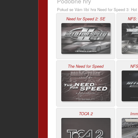
Podobné hry
Pokud se Vám líbí hra Need for Speed 3: Hot 
Need for Speed 2: SE
NFS: 
The Need for Speed
NFS
TOCA 2
Imm