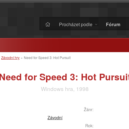
Procházet podle
Fórum
»
Závodní hry
»
Need for Speed 3: Hot Pursuit
Need for Speed 3: Hot Pursui
Windows hra, 1998
Žánr:
Závodní
Rok: