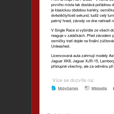
prvního místa tak dostává pořádnou d
je klasickou obdobou kariéry, osmička
dvěstěčtyřiceti sekund, tudíž celý tur
patrný hned, závody ve dne nahradí n
V Single Race si vybíráte ze všech dos
reaguje v zatáčkách. Před závodem pr
osmičky tratí dojde na finální zúčtov
Unleashed.
Licencovaná auta zahrnují modely Asto
Jaguar XK8, Jaguar XJR-15, Lamborg
přístupné všechny, ale za odměnu při
Více se dozvíte na:
MobyGames
Wikipedia