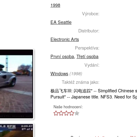
1998
Výrobce:
EA Seattle
Distributor:
Electronic Arts
Perspektíva:
První osoba
,
Třetí osoba
Vydání:
Windows
(1998)
Taktéž známa jako:
极品飞车III: 闪电追踪" -- Simplified Chinese sp
Pursuit" -- Japanese title
NFS3
Need for Spe
,
,
Naše hodnocení: