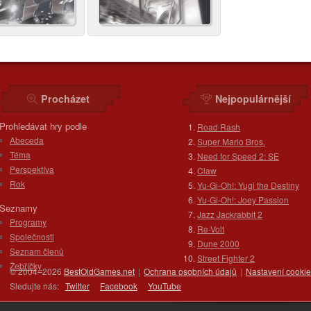
Procházet
Nejpopulárnější
Prohledávat hry podle
Road Rash
Abeceda
Super Mario Bros.
Téma
Need for Speed 2: SE
Perspektíva
Claw
Rok
Yu-Gi-Oh!: Yugi the Destiny
Yu-Gi-Oh!: Joey Passion
Seznamy
Jazz Jackrabbit 2
Programy
Re-Volt
Společnosti
Dune 2000
Seznam členů
Street Fighter 2
Žebříčky
© 2004–2026
BestOldGames.net
|
Ochrana osobních údajů
|
Nastavení cooki
Sledujte nás:
Twitter
Facebook
You
Tube