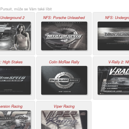
Pursuit, může se Vám také líbit
Underground 2
NFS: Porsche Unleashed
NFS: Undergr
: High Stakes
Colin McRae Rally
V-Rally 2: 
ersion Racing
Viper Racing