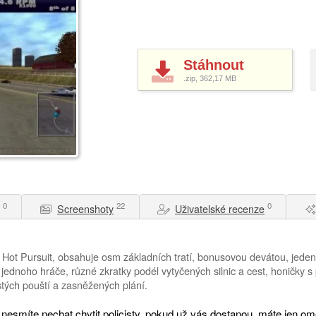
Stáhnout
.zip, 362,17
MB
0
22
0
Screenshoty
Uživatelské recenze
itul Hot Pursuit, obsahuje osm základních tratí, bonusovou devátou, je
jednoho hráče, různé zkratky podél vytyčených silnic a cest, honičky s p
stých pouští a zasněžených plání.
 nesmíte nechat chytit policisty, pokud už vás dostanou, máte jen o