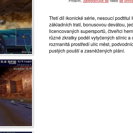
Prosím,
zaregistrujte se
nebo
se přihl
Třetí díl ikonické série, nesoucí podtitu
základních tratí, bonusovou devátou, j
licencovaných supersportů, čtveřici her
různé zkratky podél vytyčených silnic a c
rozmanitá prostředí ulic měst, podvodníc
pustých pouští a zasněžených plání.