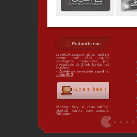
Podpořte nás
Je několik způsobů jak nám můžete
pomoci, což však nejvíce
potřebujeme momentálně jsou
překladatelé do jiných jazyků než
angličtina.
»
Zjistěte jak se můžete zapojit do
chodu BOG
Kupte mi kafe :)
Všechny dary si velmi vážíme,
jakákoliv částka nám pomáhá.
Děkujeme!