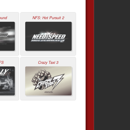
ound
NFS: Hot Pursuit 2
NFS
Crazy Taxi 3