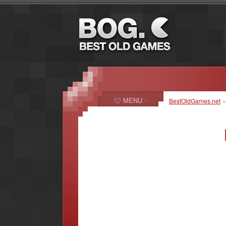
MENU
BestOldGames.net