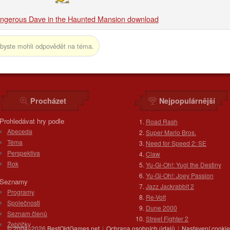
ngerous Dave in the Haunted Mansion download
byste mohli odpovědět na téma.
Procházet
Nejpopulárnější
Prohledávat hry podle
Road Rash
Abeceda
Super Mario Bros.
Téma
Need for Speed 2: SE
Perspektíva
Claw
Rok
Yu-Gi-Oh!: Yugi the Destiny
Yu-Gi-Oh!: Joey Passion
Seznamy
Jazz Jackrabbit 2
Programy
Re-Volt
Společnosti
Dune 2000
Seznam členů
Street Fighter 2
Žebříčky
© 2004–2026
BestOldGames.net
|
Ochrana osobních údajů
|
Nastavení cooki