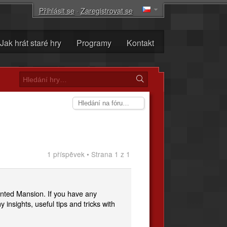
Přihlásit se
·
Zaregistrovat se
Jak hrát staré hry
Programy
Kontakt
1 příspěvek • Strana 1 z 1
nted Mansion. If you have any
 insights, useful tips and tricks with