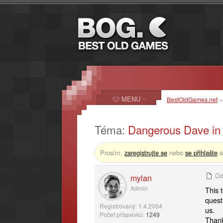
MENU
BestOldGames.net
Téma:
Dangerous Dave in
Prosím,
zaregistrujte se
nebo
se přihlašte
a
Od
mylan
Admin
This 
quest
Registrovaný: 1.4.2004
us.
Počet příspevků:
1249
Thank