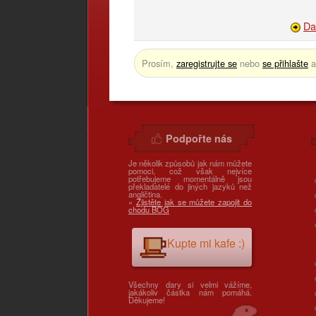
Da
Prosím,
zaregistrujte se
nebo
se přihlašte
a
Podpořte nás
Je několik způsobů jak nám můžete
pomoci, což však nejvíce
potřebujeme momentálně jsou
překladatelé do jiných jazyků než
angličtina.
»
Zjistěte jak se můžete zapojit do
chodu BOG
Kupte mi kafe :)
Všechny dary si velmi vážíme,
jakákoliv částka nám pomáhá.
Děkujeme!