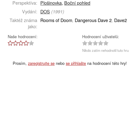
Perspektíva:
Plošinovka
,
Boční pohled
Vydání:
DOS
(1991)
Taktéž známa
Rooms of Doom
Dangerous Dave 2
Dave2
,
,
jako:
Naše hodnocení:
Hodnocení uživatelů:
Nikdo zatím nehodnotil tuto hru
Prosím,
zaregistrujte se
nebo
se přihlašte
na hodnocení této hry!