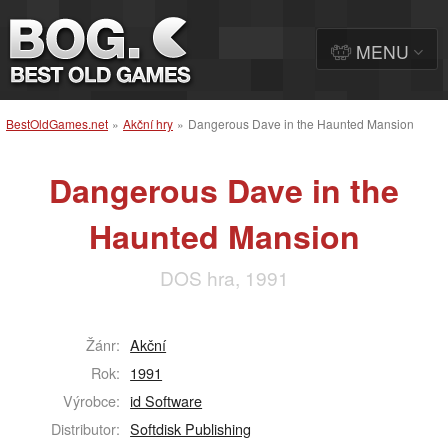
MENU
BestOldGames.net
»
Akční hry
»
Dangerous Dave in the Haunted Mansion
Dangerous Dave in the
Haunted Mansion
DOS hra, 1991
Žánr:
Akční
Rok:
1991
Výrobce:
id Software
Distributor:
Softdisk Publishing