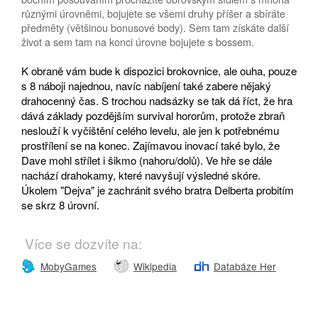
různými úrovněmi, bojujete se všemi druhy příšer a sbíráte
předměty (většinou bonusové body). Sem tam získáte další
život a sem tam na konci úrovne bojujete s bossem.
K obraně vám bude k dispozici brokovnice, ale ouha, pouze
s 8 náboji najednou, navíc nabíjení také zabere nějaký
drahocenný čas. S trochou nadsázky se tak dá říct, že hra
dává základy pozdějším survival hororům, protože zbraň
neslouží k vyčištění celého levelu, ale jen k potřebnému
prostřílení se na konec. Zajímavou inovací také bylo, že
Dave mohl střílet i šikmo (nahoru/dolů). Ve hře se dále
nachází drahokamy, které navyšují výsledné skóre.
Úkolem "Dejva" je zachránit svého bratra Delberta probitím
se skrz 8 úrovní.
Více se dozvíte na:
MobyGames
Wikipedia
Databáze Her