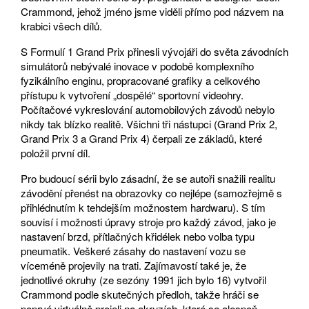
Crammond, jehož jméno jsme viděli přímo pod názvem na
krabici všech dílů.
S Formulí 1 Grand Prix přinesli vývojáři do světa závodních
simulátorů nebývalé inovace v podobě komplexního
fyzikálního enginu, propracované grafiky a celkového
přístupu k vytvoření „dospělé“ sportovní videohry.
Počítačové vykreslování automobilových závodů nebylo
nikdy tak blízko realitě. Všichni tři nástupci (Grand Prix 2,
Grand Prix 3 a Grand Prix 4) čerpali ze základů, které
položil první díl.
Pro budoucí sérii bylo zásadní, že se autoři snažili realitu
závodění přenést na obrazovky co nejlépe (samozřejmě s
přihlédnutím k tehdejším možnostem hardwaru). S tím
souvisí i možnosti úpravy stroje pro každý závod, jako je
nastavení brzd, přítlačných křidélek nebo volba typu
pneumatik. Veškeré zásahy do nastavení vozu se
víceméně projevily na trati. Zajímavostí také je, že
jednotlivé okruhy (ze sezóny 1991 jich bylo 16) vytvořil
Crammond podle skutečných předloh, takže hráči se
poprvé virtuálně projeli na okruzích, které se alespoň