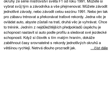
okruhy ze série mistrovství světa F1 od roku 1991. Můžete si
vybrat svůj tým a závodníka a vše přejmenovat. Můžete závodit
jednotlivé závody, nebo závodit celou sezónu 1991. Nebo jen tak
pro zábavu trénovat a překonávat traťové rekordy. Jedna věc je
ovládat auto, abyste zůstali na trati, druhá věc je vyhrávat. Chce
to trénink. Jedním z nejdůležitějších předpokladů úspěchu je
schopnost nastavit si auto podle profilu a sledovat své jezdecké
schopnosti. Když si člověk s tím malým hraním, dokáže
zaběhnout časy srovnatelné s rekordy jednotlivých okruhů a
většinou rychleji. Netrvá dlouho prozradit jak.
…číst dále