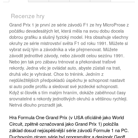
Recenze hry
Grand Prix 1 je první ze série závodů F1 ze hry MicroProse z
počátku devadesátých let, která měla na svou dobu docela
dobrou grafiku a slušný fyzický model. Hra obsahuje všechny
okruhy ze série mistrovství světa F1 od roku 1991. Můžete si
vybrat svůj tým a závodníka a vše přejmenovat. Můžete
závodit jednotlivé závody, nebo závodit celou sezónu 1991.
Nebo jen tak pro zábavu trénovat a překonávat traťové
rekordy. Jedna věc je ovládat auto, abyste zůstali na trati,
druhá věc je vyhrávat. Chce to trénink. Jedním z
nejdůležitějších předpokladů úspěchu je schopnost nastavit
si auto podle profilu a sledovat své jezdecké schopnosti.
Když si člověk s tím malým hraním, dokáže zaběhnout časy
srovnatelné s rekordy jednotlivých okruhů a většinou rychleji.
Netrvá dlouho prozradit jak.
Hra Formula One Grand Prix (v USA oficiálně jako World
Circuit, zpětně označovaná jako Grand Prix 1) položila
základ dosud nejúspěšnější série závodů Formule 1 na PC.
Duchovním otcem série byl programátor a designér Geoff