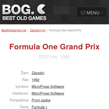
MENU
BestOldGames.net
»
Závodní hry
»
Formula One Grand Prix
Formula One Grand Prix
DOS hra, 1992
Žánr:
Závodní
Rok:
1992
Výrobce:
MicroProse Software
Distributor:
MicroProse Software
Perspektíva:
První osoba
Téma:
Formula 1