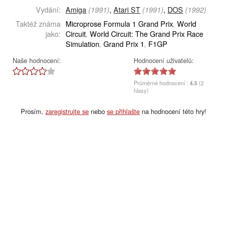
Vydání:
Amiga
,
Atari ST
,
DOS
(1991)
(1991)
(1992)
Taktéž známa
Microprose Formula 1 Grand Prix
World
,
jako:
Circuit
World Circuit: The Grand Prix Race
,
Simulation
Grand Prix 1
F1GP
,
,
Naše hodnocení:
Hodnocení uživatelů:
Průměrné hodnocení :
4.5
(2
hlasy)
Prosím,
zaregistrujte se
nebo
se přihlašte
na hodnocení této hry!