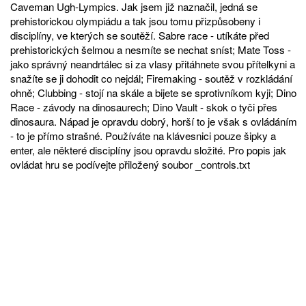
Caveman Ugh-Lympics. Jak jsem již naznačil, jedná se
prehistorickou olympiádu a tak jsou tomu přizpůsobeny i
disciplíny, ve kterých se soutěží. Sabre race - utíkáte před
prehistorických šelmou a nesmíte se nechat sníst; Mate Toss -
jako správný neandrtálec si za vlasy přitáhnete svou přítelkyni a
snažíte se ji dohodit co nejdál; Firemaking - soutěž v rozkládání
ohně; Clubbing - stojí na skále a bijete se sprotivníkom kyji; Dino
Race - závody na dinosaurech; Dino Vault - skok o tyči přes
dinosaura. Nápad je opravdu dobrý, horší to je však s ovládáním
- to je přímo strašné. Používáte na klávesnici pouze šipky a
enter, ale některé disciplíny jsou opravdu složité. Pro popis jak
ovládat hru se podívejte přiložený soubor _controls.txt