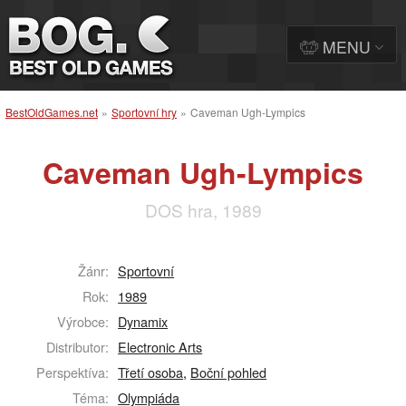
MENU
BestOldGames.net
»
Sportovní hry
»
Caveman Ugh-Lympics
Caveman Ugh-Lympics
DOS hra, 1989
Žánr:
Sportovní
Rok:
1989
Výrobce:
Dynamix
Distributor:
Electronic Arts
Perspektíva:
Třetí osoba
,
Boční pohled
Téma:
Olympiáda