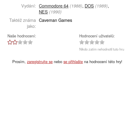
Vydání:
Commodore 64
,
DOS
,
(1988)
(1989)
NES
(1990)
Taktéž známa
Caveman Games
jako:
Naše hodnocení:
Hodnocení uživatelů:
Nikdo zatím nehodnotil tuto hru
Prosím,
zaregistrujte se
nebo
se přihlašte
na hodnocení této hry!