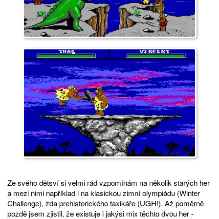
Ze svého dětsví si velmi rád vzpomínám na několik starých her ​​
a mezi nimi například i na klasickou zimní olympiádu (Winter
Challenge), zda prehistorického taxikáře (UGH!). Až poměrně
pozdě jsem zjistil, že existuje i jakýsi mix těchto dvou her -