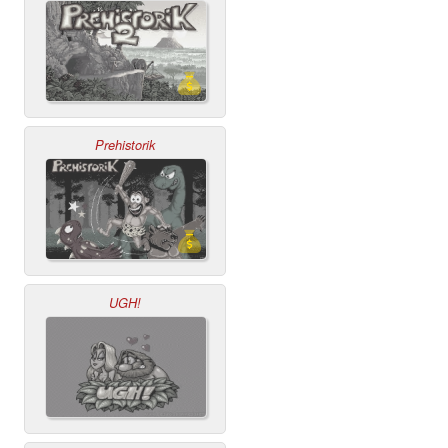
Prehistorik
UGH!