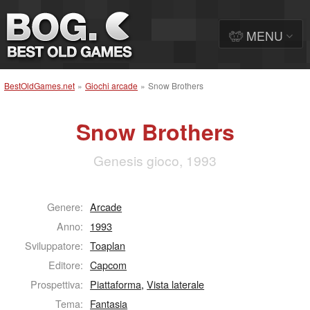
MENU
BestOldGames.net
»
Giochi arcade
»
Snow Brothers
Snow Brothers
Genesis gioco, 1993
Genere:
Arcade
Anno:
1993
Sviluppatore:
Toaplan
Editore:
Capcom
Prospettiva:
Piattaforma
,
Vista laterale
Tema:
Fantasia