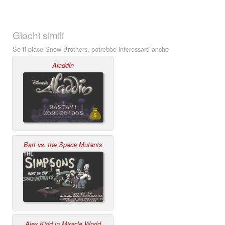
Giochi simili
Se ti piace Snow Brothers, potrebbe interessarti anche
Aladdin
Bart vs. the Space Mutants
Alex Kidd in Miracle World