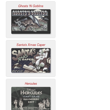
Ghosts 'N Goblins
Santa's Xmas Caper
Hercules