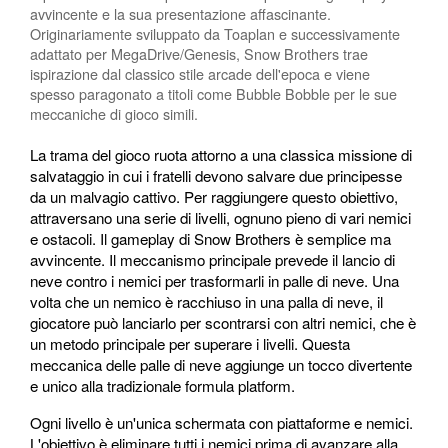
avvincente e la sua presentazione affascinante.
Originariamente sviluppato da Toaplan e successivamente
adattato per MegaDrive/Genesis, Snow Brothers trae
ispirazione dal classico stile arcade dell'epoca e viene
spesso paragonato a titoli come Bubble Bobble per le sue
meccaniche di gioco simili.
La trama del gioco ruota attorno a una classica missione di
salvataggio in cui i fratelli devono salvare due principesse
da un malvagio cattivo. Per raggiungere questo obiettivo,
attraversano una serie di livelli, ognuno pieno di vari nemici
e ostacoli. Il gameplay di Snow Brothers è semplice ma
avvincente. Il meccanismo principale prevede il lancio di
neve contro i nemici per trasformarli in palle di neve. Una
volta che un nemico è racchiuso in una palla di neve, il
giocatore può lanciarlo per scontrarsi con altri nemici, che è
un metodo principale per superare i livelli. Questa
meccanica delle palle di neve aggiunge un tocco divertente
e unico alla tradizionale formula platform.
Ogni livello è un'unica schermata con piattaforme e nemici.
L'obiettivo è eliminare tutti i nemici prima di avanzare alla