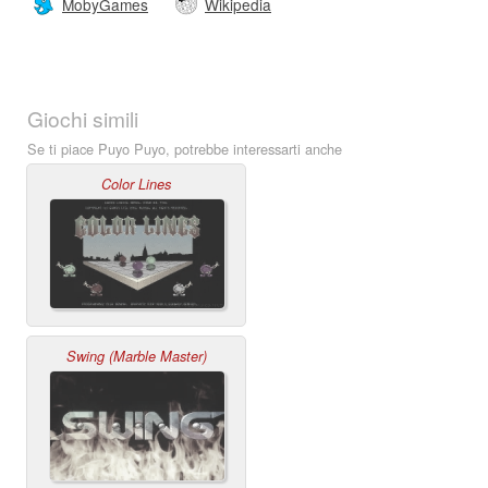
MobyGames
Wikipedia
Giochi simili
Se ti piace Puyo Puyo, potrebbe interessarti anche
Color Lines
Swing (Marble Master)