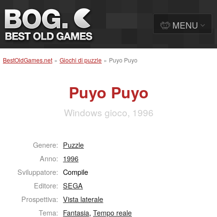
MENU
BestOldGames.net
»
Giochi di puzzle
»
Puyo Puyo
Puyo Puyo
Windows gioco, 1996
Genere:
Puzzle
Anno:
1996
Sviluppatore:
Compile
Editore:
SEGA
Prospettiva:
Vista laterale
Tema:
Fantasia
,
Tempo reale