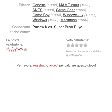
Rilasci:
Genesis
,
MAME 2003
,
(1992)
(1992)
SNES
,
Game Gear
,
(1993)
(1993)
Game Boy
,
Windows 3.x
,
(1994)
(1995)
Windows
,
Macintosh
(1996)
(1996)
Conosciuto
Puzlow Kids
Super Puyo Puyo
,
anche come:
La nostra
Voto dell'utente:
valutazione:
Nessuno ha ancora valutato
questo gioco
Per favore,
registrati
o
accedi
per valutare questo gioco!