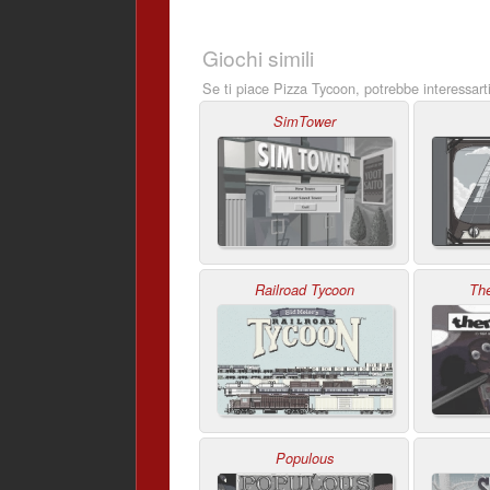
Giochi simili
Se ti piace Pizza Tycoon, potrebbe interessart
SimTower
Railroad Tycoon
Th
Populous