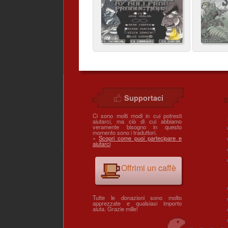
Supportaci
Ci sono molti modi in cui potresti
aiutarci, ma ciò di cui abbiamo
veramente bisogno in questo
momento sono i traduttori.
»
Scopri come puoi partecipare e
aiutarci
Offrimi un caffè
Tutte le donazioni sono molto
apprezzate e qualsiasi importo
aiuta. Grazie mille!