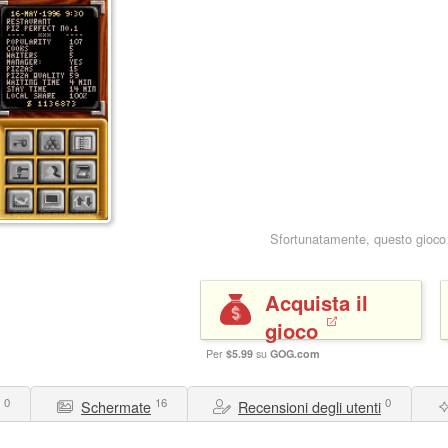
Sfortunatamente, questo gioco
Acquista il
gioco
Per
$5.99
su
GOG.com
0
16
0
Schermate
Recensioni degli utenti