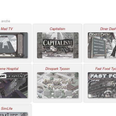
i anche
Mad TV
Capitalism
Diner Das
eme Hospital
Dinopark Tycoon
Fast Food Ty
SimLife