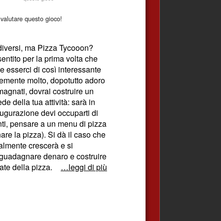
valutare questo gioco!
 diversi, ma Pizza Tycooon?
ntito per la prima volta che
e esserci di così interessante
temente molto, dopotutto adoro
magnati, dovrai costruire un
de della tua attività: sarà in
augurazione devi occuparti di
ti, pensare a un menu di pizza
nare la pizza). Si dà il caso che
almente crescerà e si
 guadagnare denaro e costruire
te della pizza.
…leggi di più