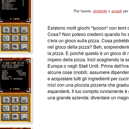
Per favore,
registrati
o
accedi
per 
Esistono molti giochi "tycoon" con temi
Cosa? Non potevo crederci quando ho se
c'era un gioco sulla pizza. Cosa potrebb
nel gioco della pizza? Beh, sorprenden
la pizza. E poiché questo è un gioco di 
impero della pizza. Inizi scegliendo la se
Europa o negli Stati Uniti. Prima dell'in
alcune cose (mobili, assumere dipenden
e acquistare tutti gli ingredienti per cuci
inizi con una piccola pizzeria che gradu
espanderà. Il tuo compito ovviamente è
una grande azienda: diventare un magna