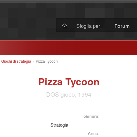
Sfoglia per
Forum
»
Giochi di strategia
»
Pizza Tycoon
Pizza Tycoon
DOS gioco, 1994
Genere:
Strategia
Anno: