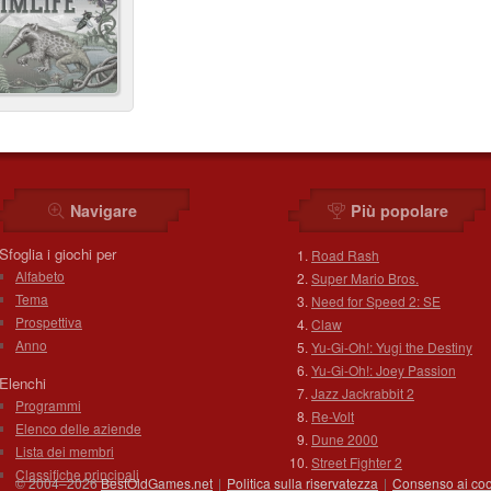
Navigare
Più popolare
Sfoglia i giochi per
Road Rash
Alfabeto
Super Mario Bros.
Tema
Need for Speed 2: SE
Prospettiva
Claw
Anno
Yu-Gi-Oh!: Yugi the Destiny
Yu-Gi-Oh!: Joey Passion
Elenchi
Jazz Jackrabbit 2
Programmi
Re-Volt
Elenco delle aziende
Dune 2000
Lista dei membri
Street Fighter 2
Classifiche principali
© 2004–2026
BestOldGames.net
|
Politica sulla riservatezza
|
Consenso ai coo