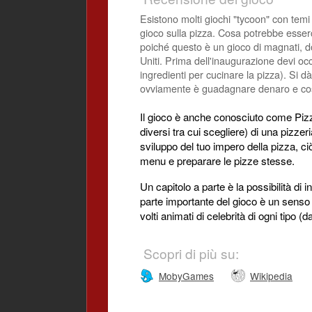
Esistono molti giochi "tycoon" con tem
gioco sulla pizza. Cosa potrebbe esser
poiché questo è un gioco di magnati, dov
Uniti. Prima dell'inaugurazione devi oc
ingredienti per cucinare la pizza). Si 
ovviamente è guadagnare denaro e cost
Il gioco è anche conosciuto come Pizza
diversi tra cui scegliere) di una pizzer
sviluppo del tuo impero della pizza, ciò
menu e preparare le pizze stesse.
Un capitolo a parte è la possibilità di
parte importante del gioco è un senso 
volti animati di celebrità di ogni tipo 
Scopri di più su:
MobyGames
Wikipedia