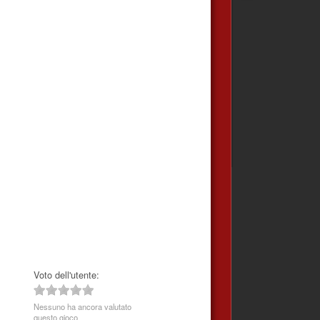
Voto dell'utente:
Nessuno ha ancora valutato
questo gioco