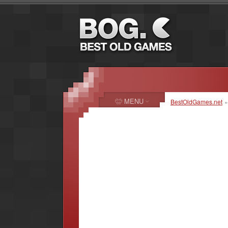
MENU
BestOldGames.net