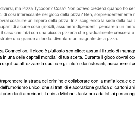
i diversi, ma Pizza Tycooon? Cosa? Non potevo crederci quando ho senti
ci di così interessante nel gioco della pizza? Beh, sorprendentemente m
rai costruire un impero della pizza. Inizi scegliendo la sede della tua at
cuparti di alcune cose (mobili, assumere dipendenti, pensare a un menu d
dà il caso che inizi con una piccola pizzeria che gradualmente crescerà e
ruire una grande azienda: diventare un magnate della pizza.
 Connection. Il gioco è piuttosto semplice: assumi il ruolo di manage
ia in una delle capitali mondiali di tua scelta. Durante il gioco dovrai oc
 significa attrezzare la cucina e gli interni dei ristoranti, assumere il
 intraprendere la strada del crimine e collaborare con la mafia locale 
dell'umorismo unico, che si tratti di elaborazione grafica di cartoni a
(dai presidenti americani, Lenin a Michael Jackson) adattati ai personag