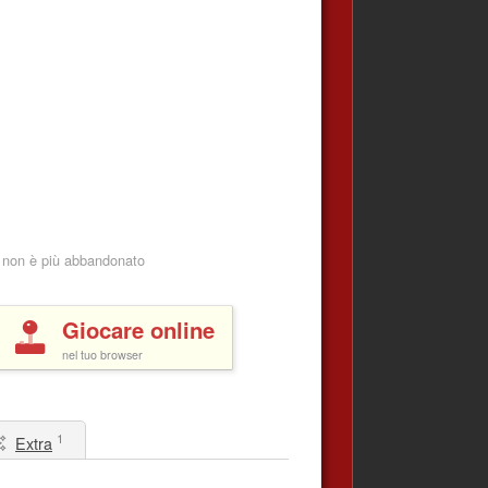
 non è più abbandonato
Giocare online
nel tuo browser
1
Extra