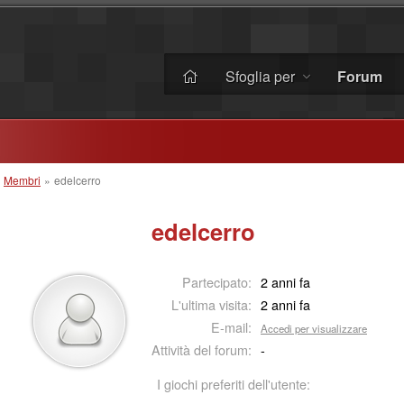
Sfoglia per
Forum
»
Membri
»
edelcerro
edelcerro
Partecipato:
2 anni fa
L'ultima visita:
2 anni fa
E-mail:
Accedi per visualizzare
Attività del forum:
-
I giochi preferiti dell'utente: