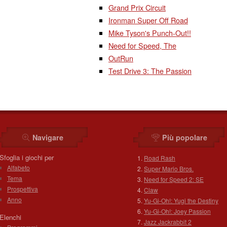
Grand Prix Circuit
Ironman Super Off Road
Mike Tyson's Punch-Out!!
Need for Speed, The
OutRun
Test Drive 3: The Passion
Navigare
Più popolare
Sfoglia i giochi per
Road Rash
Alfabeto
Super Mario Bros.
Tema
Need for Speed 2: SE
Prospettiva
Claw
Anno
Yu-Gi-Oh!: Yugi the Destiny
Yu-Gi-Oh!: Joey Passion
Elenchi
Jazz Jackrabbit 2