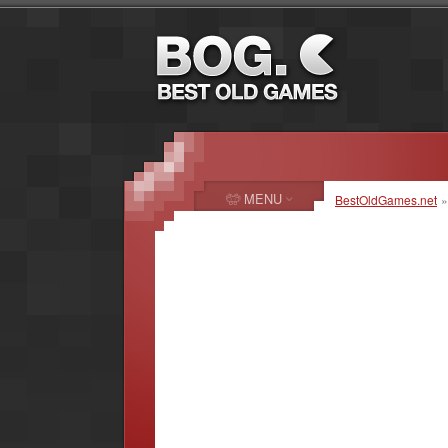
MENU
BestOldGames.net