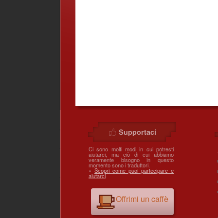
Supportaci
Ci sono molti modi in cui potresti
aiutarci, ma ciò di cui abbiamo
veramente bisogno in questo
momento sono i traduttori.
»
Scopri come puoi partecipare e
aiutarci
Offrimi un caffè