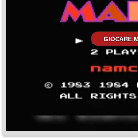
GIOCARE 