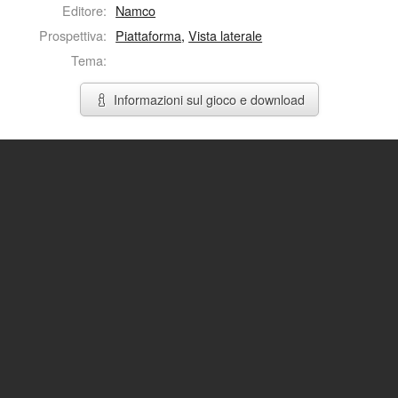
Editore:
Namco
Prospettiva:
Piattaforma
,
Vista laterale
Tema:
Informazioni sul gioco e download