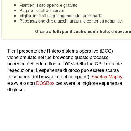
Mantieni il sito aperto e gratuito
Pagare i costi del server
Migliorare il sito aggiungendo più funzionalità
Pubblicazione di più giochi gratuiti e contenuti aggiuntivi
Grazie a tutti per il vostro contributo, è davver
Tieni presente che l'intero sistema operativo (DOS)
viene emulato nel tuo browser e questo processo
potrebbe richiedere fino al 100% della tua CPU durante
l'esecuzione. L'esperienza di gioco può essere scarsa
(a seconda del browser o del computer).
Scarica Mappy
e avvialo con
DOSBox
per avere la migliore esperienza
di gioco.