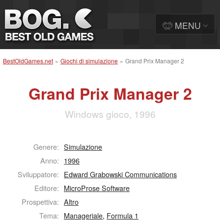
MENU
BestOldGames.net
»
Giochi di simulazione
»
Grand Prix Manager 2
Grand Prix Manager 2
Windows gioco, 1996
Genere:
Simulazione
Anno:
1996
Sviluppatore:
Edward Grabowski Communications
Editore:
MicroProse Software
Prospettiva:
Altro
Tema:
Manageriale
,
Formula 1