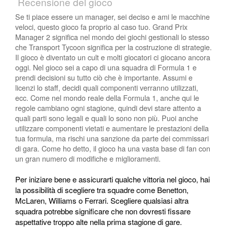
Recensione del gioco
Se ti piace essere un manager, sei deciso e ami le macchine
veloci, questo gioco fa proprio al caso tuo. Grand Prix
Manager 2 significa nel mondo dei giochi gestionali lo stesso
che Transport Tycoon significa per la costruzione di strategie.
Il gioco è diventato un cult e molti giocatori ci giocano ancora
oggi. Nel gioco sei a capo di una squadra di Formula 1 e
prendi decisioni su tutto ciò che è importante. Assumi e
licenzi lo staff, decidi quali componenti verranno utilizzati,
ecc. Come nel mondo reale della Formula 1, anche qui le
regole cambiano ogni stagione, quindi devi stare attento a
quali parti sono legali e quali lo sono non più. Puoi anche
utilizzare componenti vietati e aumentare le prestazioni della
tua formula, ma rischi una sanzione da parte dei commissari
di gara. Come ho detto, il gioco ha una vasta base di fan con
un gran numero di modifiche e miglioramenti.
Per iniziare bene e assicurarti qualche vittoria nel gioco, hai
la possibilità di scegliere tra squadre come Benetton,
McLaren, Williams o Ferrari. Scegliere qualsiasi altra
squadra potrebbe significare che non dovresti fissare
aspettative troppo alte nella prima stagione di gare.