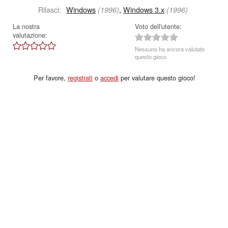
Rilasci:
Windows
,
Windows 3.x
(1996)
(1996)
La nostra
Voto dell'utente:
valutazione:
Nessuno ha ancora valutato
questo gioco
Per favore,
registrati
o
accedi
per valutare questo gioco!