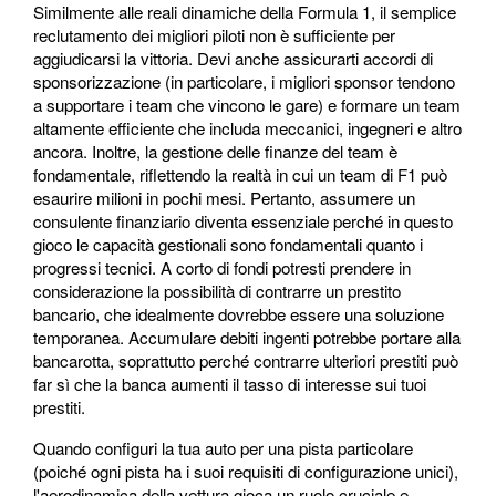
Similmente alle reali dinamiche della Formula 1, il semplice
reclutamento dei migliori piloti non è sufficiente per
aggiudicarsi la vittoria. Devi anche assicurarti accordi di
sponsorizzazione (in particolare, i migliori sponsor tendono
a supportare i team che vincono le gare) e formare un team
altamente efficiente che includa meccanici, ingegneri e altro
ancora. Inoltre, la gestione delle finanze del team è
fondamentale, riflettendo la realtà in cui un team di F1 può
esaurire milioni in pochi mesi. Pertanto, assumere un
consulente finanziario diventa essenziale perché in questo
gioco le capacità gestionali sono fondamentali quanto i
progressi tecnici. A corto di fondi potresti prendere in
considerazione la possibilità di contrarre un prestito
bancario, che idealmente dovrebbe essere una soluzione
temporanea. Accumulare debiti ingenti potrebbe portare alla
bancarotta, soprattutto perché contrarre ulteriori prestiti può
far sì che la banca aumenti il ​​tasso di interesse sui tuoi
prestiti.
Quando configuri la tua auto per una pista particolare
(poiché ogni pista ha i suoi requisiti di configurazione unici),
l'aerodinamica della vettura gioca un ruolo cruciale e