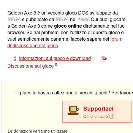
Golden Axe 3 è un vecchio gioco DOS sviluppato da
SEGA
e pubblicato da
SEGA
nel
1993
. Qui puoi giocare
a Golden Axe 3 come
gioco online
direttamente nel tuo
browser. Se hai problemi con l'utilizzo di questo gioco o
vuoi semplicemente parlarne, faccelo sapere nel
forum
di discussione del gioco
.
Informazioni sul gioco e download
0
Discussione sul gioco
Ti piace la nostra collezione di vecchi giochi? Per favo
Supportaci
Offrici un caffè
Le donazioni verranno utilizzate: