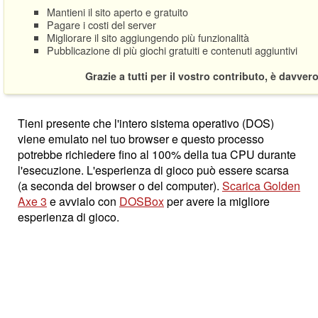
Mantieni il sito aperto e gratuito
Pagare i costi del server
Migliorare il sito aggiungendo più funzionalità
Pubblicazione di più giochi gratuiti e contenuti aggiuntivi
Grazie a tutti per il vostro contributo, è davver
Tieni presente che l'intero sistema operativo (DOS)
viene emulato nel tuo browser e questo processo
potrebbe richiedere fino al 100% della tua CPU durante
l'esecuzione. L'esperienza di gioco può essere scarsa
(a seconda del browser o del computer).
Scarica Golden
Axe 3
e avvialo con
DOSBox
per avere la migliore
esperienza di gioco.