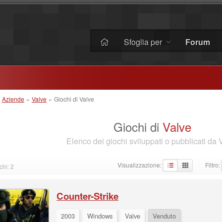
Sfoglia per
Forum
»
Aziende
»
Valve
»
Giochi di Valve
Giochi di
Valve
Elenco dei giochi sviluppati o pubblicati da 
Visualizzazione:
Filtro:
chi: 2
·
Counter-Strike
2003
Windows
Valve
Venduto