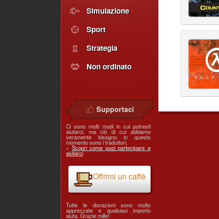
Simulazione
Sport
Strategia
Non ordinato
Supportaci
Ci sono molti modi in cui potresti
aiutarci, ma ciò di cui abbiamo
veramente bisogno in questo
momento sono i traduttori.
»
Scopri come puoi partecipare e
aiutarci
Offrimi un caffè
Tutte le donazioni sono molto
apprezzate e qualsiasi importo
aiuta. Grazie mille!