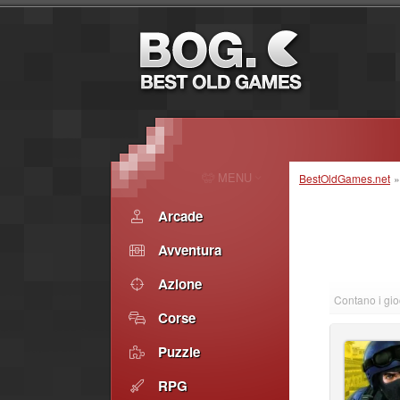
MENU
BestOldGames.net
Arcade
Avventura
Azione
Contano i gio
Corse
Puzzle
RPG