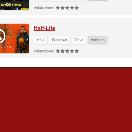
Valutazione:
Half-Life
1998
Windows
Valve
Venduto
Valutazione: