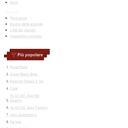
Anno
Elenchi
Programmi
Elenco delle aziende
Lista dei membri
Classifiche principali
Più popolare
Road Rash
Super Mario Bros.
Need for Speed 2: SE
Claw
Yu-Gi-Oh!: Yugi the
Destiny
Yu-Gi-Oh!: Joey Passion
Jazz Jackrabbit 2
Re-Volt