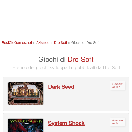
BestOldGames.net
»
Aziende
»
Dro Soft
»
Giochi di Dro Soft
Giochi di
Dro Soft
Elenco dei giochi sviluppati o pubblicati da Dro Soft
Giocare
Dark Seed
online
Giocare
System Shock
online