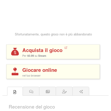
Sfortunatamente, questo gioco non è più abbandonato
Acquista il gioco
Per
$0.99
su
Steam
Giocare online
nel tuo browser
Recensione del gioco