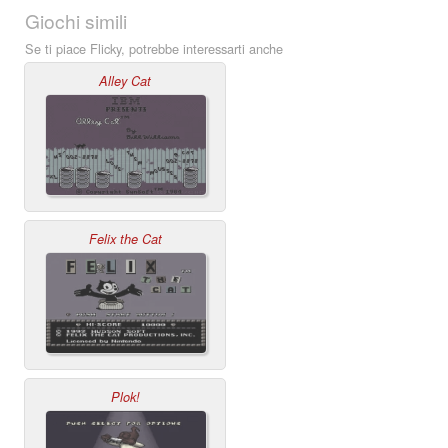
Giochi simili
Se ti piace Flicky, potrebbe interessarti anche
Alley Cat
Felix the Cat
Plok!