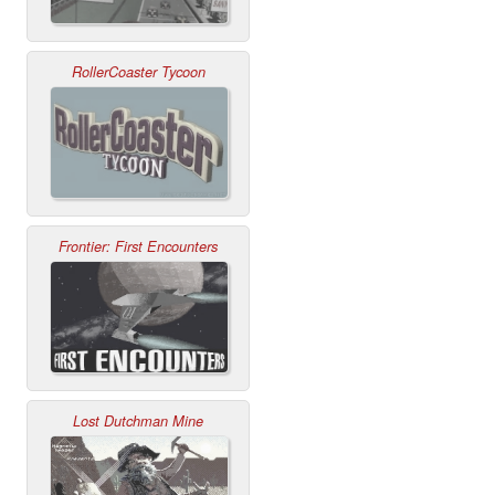
RollerCoaster Tycoon
Frontier: First Encounters
Lost Dutchman Mine