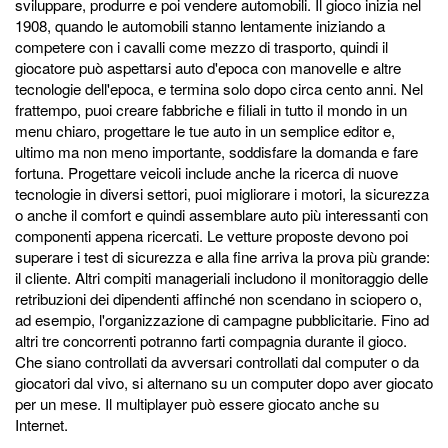
sviluppare, produrre e poi vendere automobili. Il gioco inizia nel
1908, quando le automobili stanno lentamente iniziando a
competere con i cavalli come mezzo di trasporto, quindi il
giocatore può aspettarsi auto d'epoca con manovelle e altre
tecnologie dell'epoca, e termina solo dopo circa cento anni. Nel
frattempo, puoi creare fabbriche e filiali in tutto il mondo in un
menu chiaro, progettare le tue auto in un semplice editor e,
ultimo ma non meno importante, soddisfare la domanda e fare
fortuna. Progettare veicoli include anche la ricerca di nuove
tecnologie in diversi settori, puoi migliorare i motori, la sicurezza
o anche il comfort e quindi assemblare auto più interessanti con
componenti appena ricercati. Le vetture proposte devono poi
superare i test di sicurezza e alla fine arriva la prova più grande:
il cliente. Altri compiti manageriali includono il monitoraggio delle
retribuzioni dei dipendenti affinché non scendano in sciopero o,
ad esempio, l'organizzazione di campagne pubblicitarie. Fino ad
altri tre concorrenti potranno farti compagnia durante il gioco.
Che siano controllati da avversari controllati dal computer o da
giocatori dal vivo, si alternano su un computer dopo aver giocato
per un mese. Il multiplayer può essere giocato anche su
Internet.