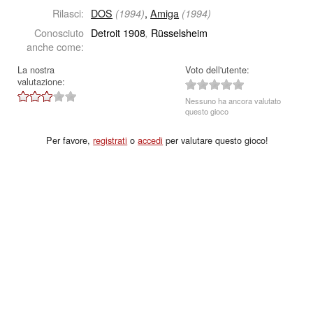
Rilasci:
DOS
,
Amiga
(1994)
(1994)
Conosciuto
Detroit 1908
Rüsselsheim
,
anche come:
La nostra
Voto dell'utente:
valutazione:
Nessuno ha ancora valutato
questo gioco
Per favore,
registrati
o
accedi
per valutare questo gioco!