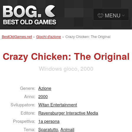
MENU
BestOldGames.net
»
Giochi d'azione
»
Crazy Chicken: The Original
Crazy Chicken: The Original
Windows gioco, 2000
Genere:
Azione
Anno:
2000
Sviluppatore:
Witan Entertainment
Editore:
Ravensburger Interactive Media
Prospettiva:
1a persona
Tema:
Sparatutto
,
Animali