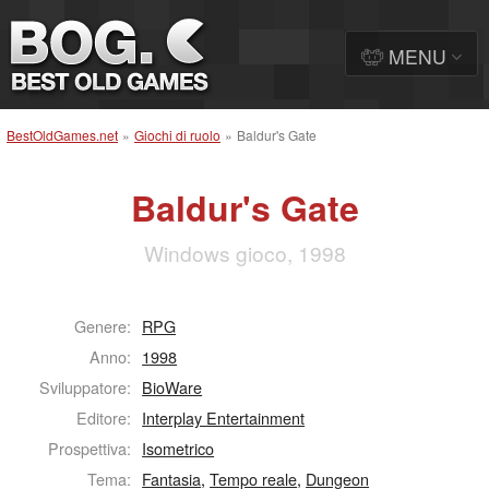
MENU
BestOldGames.net
»
Giochi di ruolo
»
Baldur's Gate
Baldur's Gate
Windows gioco, 1998
Genere:
RPG
Anno:
1998
Sviluppatore:
BioWare
Editore:
Interplay Entertainment
Prospettiva:
Isometrico
Tema:
Fantasia
,
Tempo reale
,
Dungeon