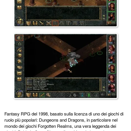
Fantasy RPG del 1998, basato sulla licenza di uno dei giochi di
ruolo più popolari: Dungeons and Dragons, in particolare nel
mondo dei giochi Forgotten Realms, una vera leggenda dei