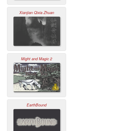
Xianjian Qixia Zhuan
Might and Magic 2
EarthBound