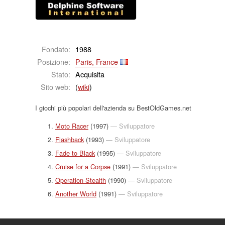
Fondato:
1988
Posizione:
Paris, France
Stato:
Acquisita
Sito web:
(
wiki
)
I giochi più popolari dell'azienda su BestOldGames.net
Moto Racer
(1997)
— Sviluppatore
Flashback
(1993)
— Sviluppatore
Fade to Black
(1995)
— Sviluppatore
Cruise for a Corpse
(1991)
— Sviluppatore
Operation Stealth
(1990)
— Sviluppatore
Another World
(1991)
— Sviluppatore