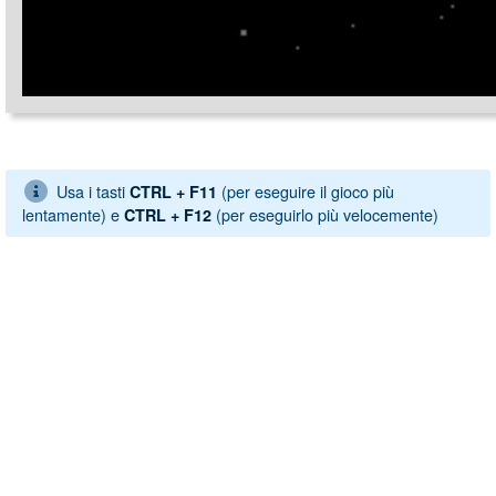
Usa i tasti
(per eseguire il gioco più
CTRL + F11
lentamente) e
(per eseguirlo più velocemente)
CTRL + F12