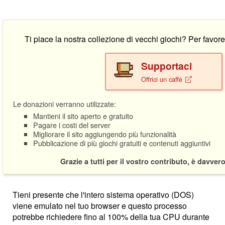
Ti piace la nostra collezione di vecchi giochi? Per favo
Supportaci
Offrici un caffè
Le donazioni verranno utilizzate:
Mantieni il sito aperto e gratuito
Pagare i costi del server
Migliorare il sito aggiungendo più funzionalità
Pubblicazione di più giochi gratuiti e contenuti aggiuntivi
Grazie a tutti per il vostro contributo, è davver
Tieni presente che l'intero sistema operativo (DOS)
viene emulato nel tuo browser e questo processo
potrebbe richiedere fino al 100% della tua CPU durante