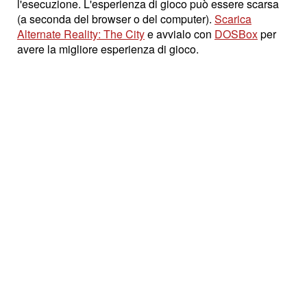
l'esecuzione. L'esperienza di gioco può essere scarsa
(a seconda del browser o del computer).
Scarica
Alternate Reality: The City
e avvialo con
DOSBox
per
avere la migliore esperienza di gioco.