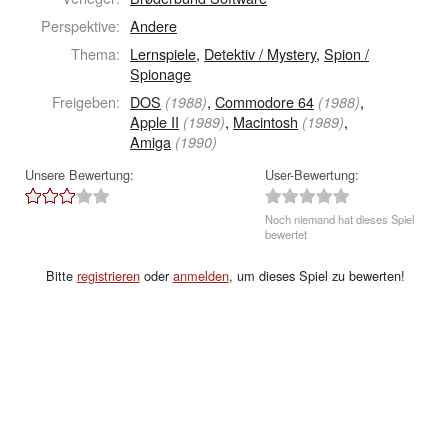
Perspektive:
Andere
Thema:
Lernspiele
,
Detektiv / Mystery
,
Spion /
Spionage
Freigeben:
DOS
,
Commodore 64
,
(1988)
(1988)
Apple II
,
Macintosh
,
(1989)
(1989)
Amiga
(1990)
Unsere Bewertung:
User-Bewertung:
Noch niemand hat dieses Spiel
bewertet
Bitte
registrieren
oder
anmelden
, um dieses Spiel zu bewerten!