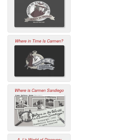
Where in Time Is Carmen?
Where is Carmen Sandiego
A.J.'s World of Discovery