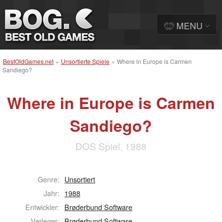
MENU
BestOldGames.net
»
Unsortierte Spiele
»
Where in Europe is Carmen
Sandiego?
Where in Europe is Carmen
Sandiego?
DOS Spiel, 1988
Genre:
Unsortiert
Jahr:
1988
Entwickler:
Brøderbund Software
Verleger:
Brøderbund Software