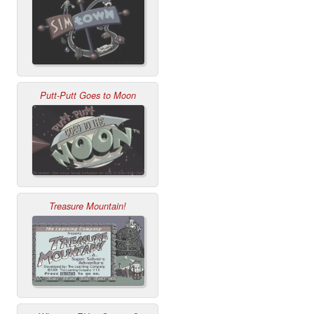
Putt-Putt Goes to Moon
Treasure Mountain!