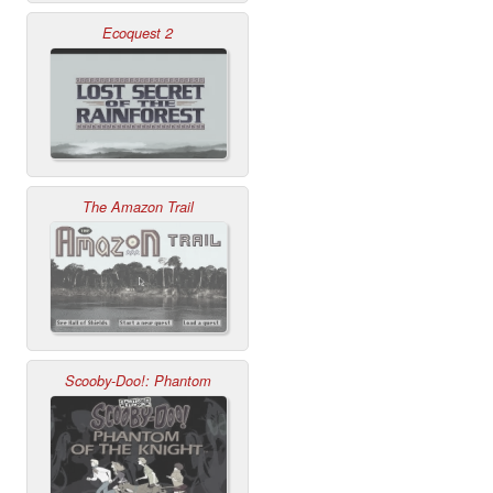
Ecoquest 2
The Amazon Trail
Scooby-Doo!: Phantom