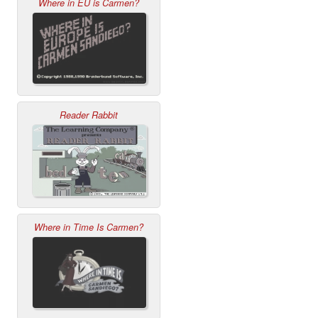
Where in EU is Carmen?
Reader Rabbit
Where in Time Is Carmen?