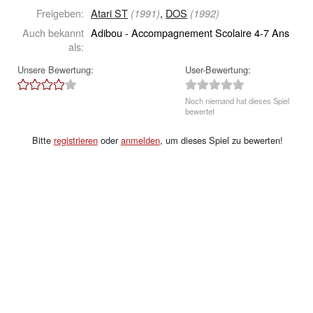
Freigeben:
Atari ST
,
DOS
(1991)
(1992)
Auch bekannt
Adibou - Accompagnement Scolaire 4-7 Ans
als:
Unsere Bewertung:
User-Bewertung:
Noch niemand hat dieses Spiel
bewertet
Bitte
registrieren
oder
anmelden
, um dieses Spiel zu bewerten!