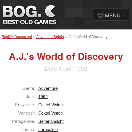
MENU
BestOldGames.net
»
Adventure Spiele
»
A.J.'s World of Discovery
A.J.'s World of Discovery
DOS Spiel, 1992
Genre:
Adventure
Jahr:
1992
Entwickler:
Coktel Vision
Verleger:
Coktel Vision
Perspektive:
Seitenansicht
Thema:
Lernspiele