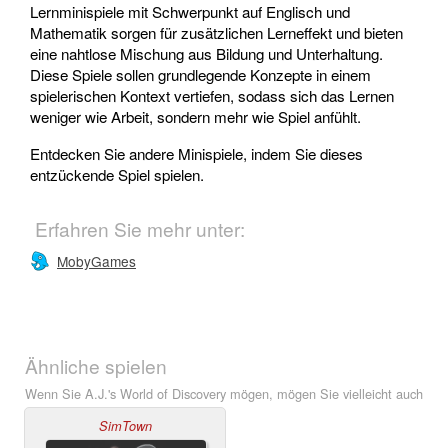
Lernminispiele mit Schwerpunkt auf Englisch und
Mathematik sorgen für zusätzlichen Lerneffekt und bieten
eine nahtlose Mischung aus Bildung und Unterhaltung.
Diese Spiele sollen grundlegende Konzepte in einem
spielerischen Kontext vertiefen, sodass sich das Lernen
weniger wie Arbeit, sondern mehr wie Spiel anfühlt.
Entdecken Sie andere Minispiele, indem Sie dieses
entzückende Spiel spielen.
Erfahren Sie mehr unter:
MobyGames
Ähnliche spielen
Wenn Sie A.J.'s World of Discovery mögen, mögen Sie vielleicht auch
SimTown