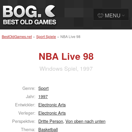
MENU
BestOldGames.net
»
Sport Spiele
»
NBA Live 98
NBA Live 98
Windows Spiel, 1997
Genre:
Sport
Jahr:
1997
Entwickler:
Electronic Arts
Verleger:
Electronic Arts
Perspektive:
Dritte Person
,
Von oben nach unten
Thema:
Basketball