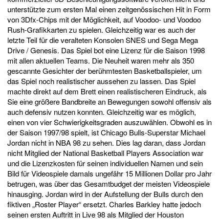
unterstützte zum ersten Mal einen zeitgenössischen Hit in Form
von 3Dfx-Chips mit der Möglichkeit, auf Voodoo- und Voodoo
Rush-Grafikkarten zu spielen. Gleichzeitig war es auch der
letzte Teil für die veralteten Konsolen SNES und Sega Mega
Drive / Genesis. Das Spiel bot eine Lizenz für die Saison 1998
mit allen aktuellen Teams. Die Neuheit waren mehr als 350
gescannte Gesichter der berühmtesten Basketballspieler, um
das Spiel noch realistischer aussehen zu lassen. Das Spiel
machte direkt auf dem Brett einen realistischeren Eindruck, als
Sie eine größere Bandbreite an Bewegungen sowohl offensiv als
auch defensiv nutzen konnten. Gleichzeitig war es möglich,
einen von vier Schwierigkeitsgraden auszuwählen. Obwohl es in
der Saison 1997/98 spielt, ist Chicago Bulls-Superstar Michael
Jordan nicht in NBA 98 zu sehen. Dies lag daran, dass Jordan
nicht Mitglied der National Basketball Players Association war
und die Lizenzkosten für seinen individuellen Namen und sein
Bild für Videospiele damals ungefähr 15 Millionen Dollar pro Jahr
betrugen, was über das Gesamtbudget der meisten Videospiele
hinausging. Jordan wird in der Aufstellung der Bulls durch den
fiktiven „Roster Player“ ersetzt. Charles Barkley hatte jedoch
seinen ersten Auftritt in Live 98 als Mitglied der Houston