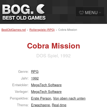
MENU
BestOldGames.net
»
Rollenspiele (RPG)
»
Cobra Mission
Cobra Mission
DOS Spiel, 1992
Genre:
RPG
Jahr:
1992
Entwickler:
MegaTech Software
Verleger:
MegaTech Software
Perspektive:
Erste Person
,
Von oben nach unten
Thema:
Erwachsene
,
Real-time