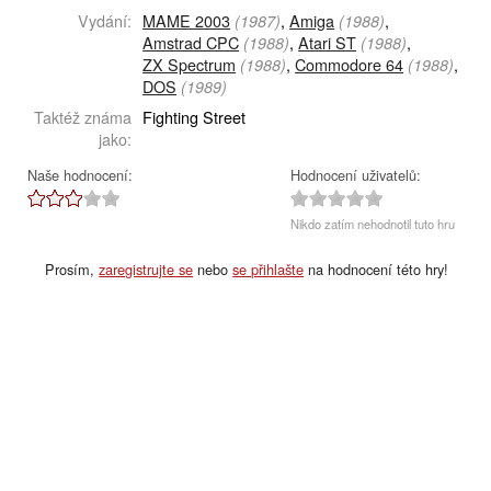
Vydání:
MAME 2003
,
Amiga
,
(1987)
(1988)
Amstrad CPC
,
Atari ST
,
(1988)
(1988)
ZX Spectrum
,
Commodore 64
,
(1988)
(1988)
DOS
(1989)
Taktéž známa
Fighting Street
jako:
Naše hodnocení:
Hodnocení uživatelů:
Nikdo zatím nehodnotil tuto hru
Prosím,
zaregistrujte se
nebo
se přihlašte
na hodnocení této hry!