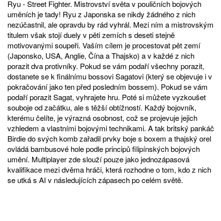
Ryu - Street Fighter. Mistrovství světa v pouličních bojových
uměních je tady! Ryu z Japonska se nikdy žádného z nich
nezúčastnil, ale opravdu by rád vyhrál. Mezi ním a mistrovským
titulem však stojí duely v pěti zemích s deseti stejně
motivovanými soupeři. Vaším cílem je procestovat pět zemí
(Japonsko, USA, Anglie, Čína a Thajsko) a v každé z nich
porazit dva protivníky. Pokud se vám podaří všechny porazit,
dostanete se k finálnímu bossovi Sagatovi (který se objevuje i v
pokračování jako ten před posledním bossem). Pokud se vám
podaří porazit Sagat, vyhrajete hru. Poté si můžete vyzkoušet
souboje od začátku, ale s těžší obtížností. Každý bojovník,
kterému čelíte, je výrazná osobnost, což se projevuje jejich
vzhledem a vlastními bojovými technikami. A tak britský pankáč
Birdie do svých komb zařadil prvky boje s boxem a thajský orel
ovládá bambusové hole podle principů filipínských bojových
umění. Multiplayer zde slouží pouze jako jednozápasová
kvalifikace mezi dvěma hráči, která rozhodne o tom, kdo z nich
se utká s AI v následujících zápasech po celém světě.