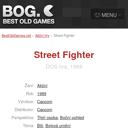
MENU
BestOldGames.net
»
Akční hry
»
Street Fighter
Street Fighter
DOS hra, 1989
Žánr:
Akční
Rok:
1989
Výrobce:
Capcom
Distributor:
Capcom
Perspektíva:
Třetí osoba
,
Boční pohled
Téma:
Bití
,
Bojová umění