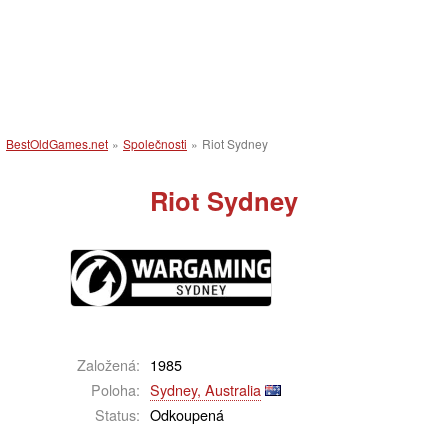
BestOldGames.net
»
Společnosti
»
Riot Sydney
Riot Sydney
Založená:
1985
Poloha:
Sydney, Australia
Status:
Odkoupená