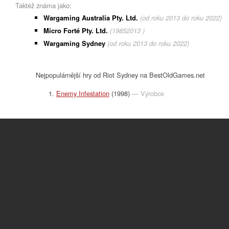
Taktéž známa jako:
Wargaming Australia Pty. Ltd.
(od roku 2013 do roku 2022)
Micro Forté Pty. Ltd.
(19852013 )
Wargaming Sydney
(od roku 2013 do roku 2022)
Nejpopulárnější hry od Riot Sydney na BestOldGames.net
Enemy Infestation
(1998)
— Výrobce