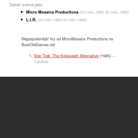
Taktéž známa jako:
Micro Mosaics Productions
(od roku 1984 do roku 1985)
L.I.R.
(od roku 1983 do roku 1984)
Nejpopulárnější hry od MicroMosaics Productions na
BestOldGames.net
Star Trek: The Kobayashi Alternative
(1985)
—
Výrobce