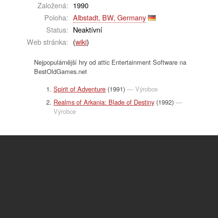
Založená:
1990
Poloha:
Albstadt, BW, Germany
Status:
Neaktívní
Web stránka:
(
wiki
)
Nejpopulárnější hry od attic Entertainment Software na
BestOldGames.net
Spirit of Adventure
(1991)
— Výrobce
Realms of Arkania: Blade of Destiny
(1992)
—
Výrobce