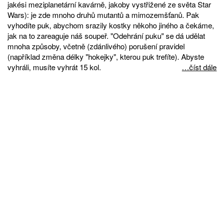
jakési meziplanetární kavárně, jakoby vystřižené ze světa Star
Wars): je zde mnoho druhů mutantů a mimozemšťanů. Pak
vyhodíte puk, abychom srazily kostky někoho jiného a čekáme,
jak na to zareaguje náš soupeř. "Odehrání puku" se dá udělat
mnoha způsoby, včetně (zdánlivého) porušení pravidel
(například změna délky "hokejky", kterou puk trefíte). Abyste
vyhráli, musíte vyhrát 15 kol.
…číst dále