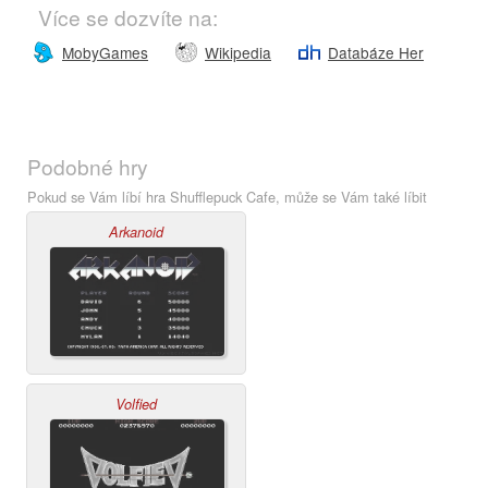
Více se dozvíte na:
MobyGames
Wikipedia
Databáze Her
Podobné hry
Pokud se Vám líbí hra Shufflepuck Cafe, může se Vám také líbit
Arkanoid
Volfied