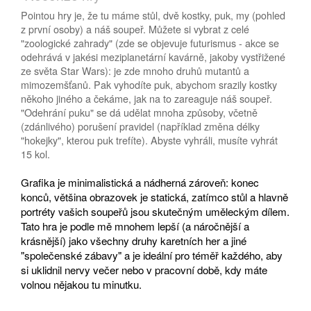
Pointou hry je, že tu máme stůl, dvě kostky, puk, my (pohled
z první osoby) a náš soupeř. Můžete si vybrat z celé
"zoologické zahrady" (zde se objevuje futurismus - akce se
odehrává v jakési meziplanetární kavárně, jakoby vystřižené
ze světa Star Wars): je zde mnoho druhů mutantů a
mimozemšťanů. Pak vyhodíte puk, abychom srazily kostky
někoho jiného a čekáme, jak na to zareaguje náš soupeř.
"Odehrání puku" se dá udělat mnoha způsoby, včetně
(zdánlivého) porušení pravidel (například změna délky
"hokejky", kterou puk trefíte). Abyste vyhráli, musíte vyhrát
15 kol.
Grafika je minimalistická a nádherná zároveň: konec
konců, většina obrazovek je statická, zatímco stůl a hlavně
portréty vašich soupeřů jsou skutečným uměleckým dílem.
Tato hra je podle mě mnohem lepší (a náročnější a
krásnější) jako všechny druhy karetních her a jiné
"společenské zábavy" a je ideální pro téměř každého, aby
si uklidnil nervy večer nebo v pracovní době, kdy máte
volnou nějakou tu minutku.