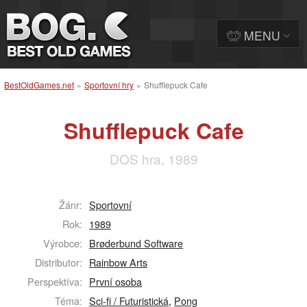
MENU
BestOldGames.net
»
Sportovní hry
»
Shufflepuck Cafe
Shufflepuck Cafe
DOS hra, 1989
Žánr:
Sportovní
Rok:
1989
Výrobce:
Brøderbund Software
Distributor:
Rainbow Arts
Perspektíva:
První osoba
Téma:
Sci-fi / Futuristická
,
Pong