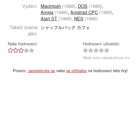
Vydání:
Macintosh
,
DOS
,
(1988)
(1989)
Amiga
,
Amstrad CPC
,
(1989)
(1989)
Atari ST
,
NES
(1989)
(1990)
Taktéž známa
シャッフルパック カフェ
jako:
Naše hodnocení:
Hodnocení uživatelů:
Nikdo zatím nehodnotil tuto hru
Prosím,
zaregistrujte se
nebo
se přihlašte
na hodnocení této hry!