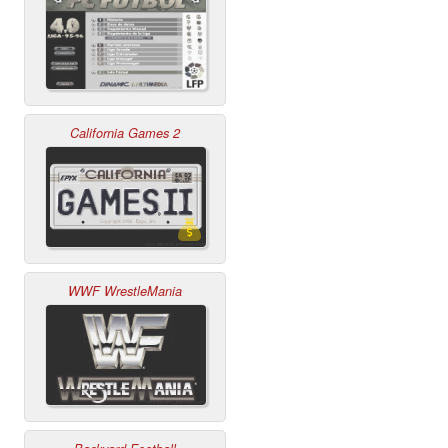
California Games 2
WWF WrestleMania