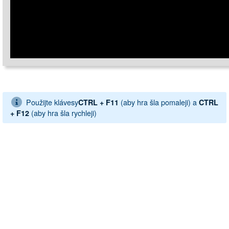
Použijte klávesy
(aby hra šla pomaleji) a
CTRL + F11
CTRL
(aby hra šla rychleji)
+ F12