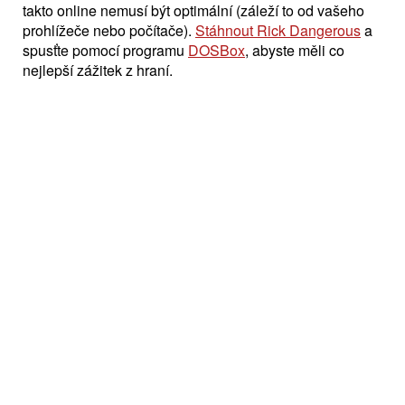
takto online nemusí být optimální (záleží to od vašeho
prohlížeče nebo počítače).
Stáhnout Rick Dangerous
a
spusťte pomocí programu
DOSBox
, abyste měli co
nejlepší zážitek z hraní.