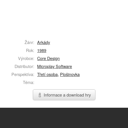
Žánr:
Arkády
Rok:
1989
Výrobce:
Core Design
Distributor:
Microplay Software
Perspektíva:
Třetí osoba
,
Plošinovka
Téma:
Informace a download hry