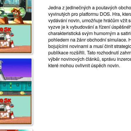
Jedna z jedinečných a poutavých obcho
vyvinutých pro platformu DOS. Hra, kte
vydávání novin, umožňuje hráčům vžít s
vyzve je k vybudování a řízení úspěšné
charakteristická svým humorným a satir
pohledem na žánr obchodní simulace. Hr
bojujícími novinami a musí činit strateg
publikace rozšířili. Tato rozhodnutí zah
výběr novinových článků, správu inzerce
které mohou ovlivnit úspěch novin.