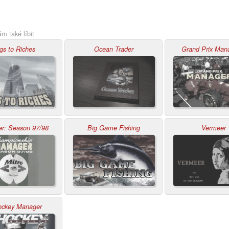
 také líbit
gs to Riches
Ocean Trader
Grand Prix Man
r: Season 97/98
Big Game Fishing
Vermeer
ockey Manager