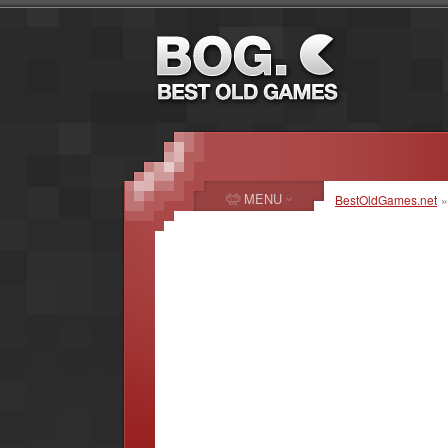
MENU
BestOldGames.net