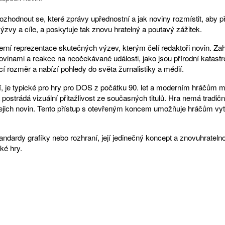
ozhodnout se, které zprávy upřednostní a jak noviny rozmístit, aby př
ýzvy a cíle, a poskytuje tak znovu hratelný a poutavý zážitek.
í reprezentace skutečných výzev, kterým čelí redaktoři novin. Zahrn
vinami a reakce na neočekávané události, jako jsou přírodní katastro
 rozměr a nabízí pohledy do světa žurnalistiky a médií.
ní, je typické pro hry pro DOS z počátku 90. let a moderním hráčům 
 postrádá vizuální přitažlivost ze současných titulů. Hra nemá tradiční
jich novin. Tento přístup s otevřeným koncem umožňuje hráčům vytvoř
ardy grafiky nebo rozhraní, její jedinečný koncept a znovuhratelnos
cké hry.