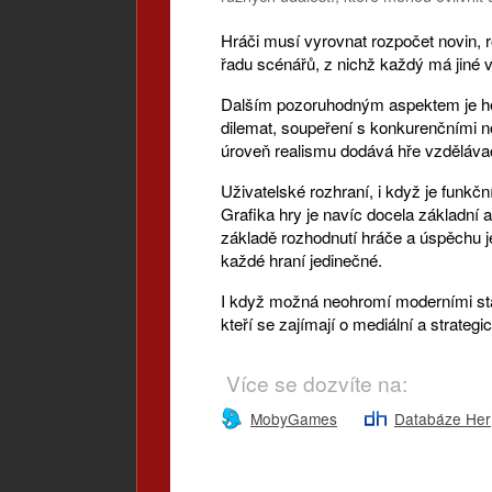
Hráči musí vyrovnat rozpočet novin, r
řadu scénářů, z nichž každý má jiné v
Dalším pozoruhodným aspektem je hern
dilemat, soupeření s konkurenčními no
úroveň realismu dodává hře vzdělávací
Uživatelské rozhraní, i když je funkč
Grafika hry je navíc docela základní a
základě rozhodnutí hráče a úspěchu je
každé hraní jedinečné.
I když možná neohromí moderními stand
kteří se zajímají o mediální a strategi
Více se dozvíte na:
MobyGames
Databáze Her