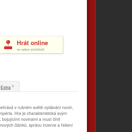
Hrát online
ve vašem prohlížeči
0
Extra
dehrává v rušném světě vydávání novin,
péria. Hra je charakteristická svým
bojujícími novinami a musí činit
inových článků, správu inzerce a řešení