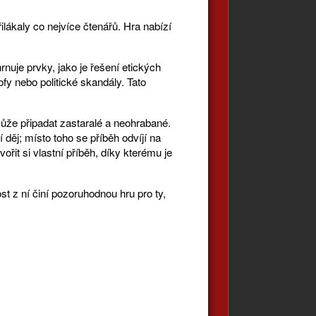
ilákaly co nejvíce čtenářů. Hra nabízí
uje prvky, jako je řešení etických
fy nebo politické skandály. Tato
může připadat zastaralé a neohrabané.
 děj; místo toho se příběh odvíjí na
it si vlastní příběh, díky kterému je
t z ní činí pozoruhodnou hru pro ty,