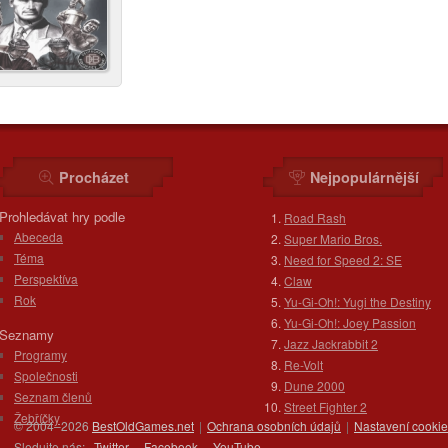
Procházet
Nejpopulárnější
Prohledávat hry podle
Road Rash
Abeceda
Super Mario Bros.
Téma
Need for Speed 2: SE
Perspektíva
Claw
Rok
Yu-Gi-Oh!: Yugi the Destiny
Yu-Gi-Oh!: Joey Passion
Seznamy
Jazz Jackrabbit 2
Programy
Re-Volt
Společnosti
Dune 2000
Seznam členů
Street Fighter 2
Žebříčky
© 2004–2026
BestOldGames.net
|
Ochrana osobních údajů
|
Nastavení cooki
Sledujte nás:
Twitter
Facebook
You
Tube