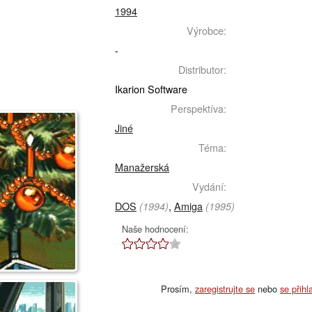
1994
Výrobce:
-
Distributor:
Ikarion Software
Perspektíva:
Jiné
Téma:
Manažerská
Vydání:
DOS
,
Amiga
(1994)
(1995)
Naše hodnocení:
Prosím,
zaregistrujte se
nebo
se přihl