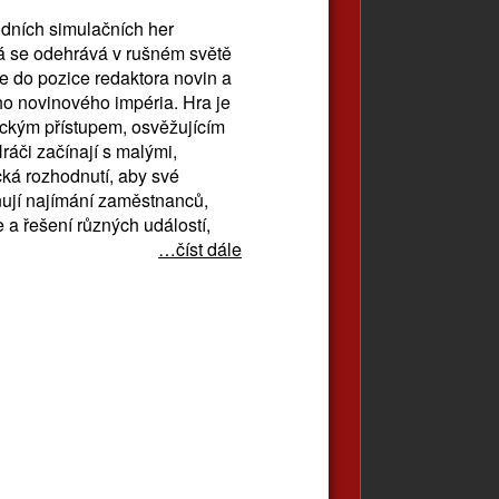
dních simulačních her
rá se odehrává v rušném světě
e do pozice redaktora novin a
ho novinového impéria. Hra je
ickým přístupem, osvěžujícím
áči začínají s malými,
ická rozhodnutí, aby své
rnují najímání zaměstnanců,
 a řešení různých událostí,
…číst dále