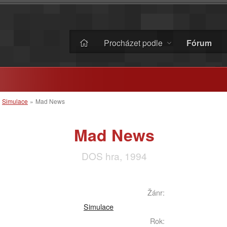
Procházet podle
Fórum
»
Simulace
»
Mad News
Mad News
DOS hra, 1994
Žánr:
Simulace
Rok: