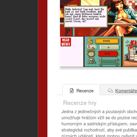
Komentáře
Recenze
Recenze hry
Jedna z jedinečných a poutavých obcho
umožňuje hráčům vžít se do pozice red
humorným a satirickým přístupem, osvě
strategická rozhodnutí, aby své publik
různých událostí, které mohou ovlivnit