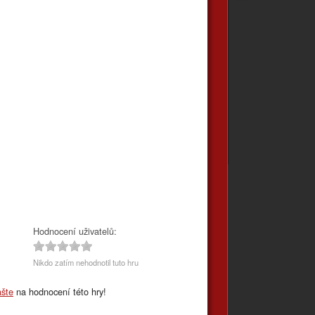
Hodnocení uživatelů:
Nikdo zatím nehodnotil tuto hru
ašte
na hodnocení této hry!