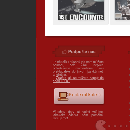
Podpořte nás
Je několik způsobů jak nám můžete
pomoci, což však nejvíce
potřebujeme momentálně jsou
překladatelé do jiných jazyků než
angličtina.
»
Zjistěte jak se můžete zapojit do
chodu BOG
Kupte mi kafe :)
Všechny dary si velmi vážíme,
jakákoliv částka nám pomáhá.
Děkujeme!