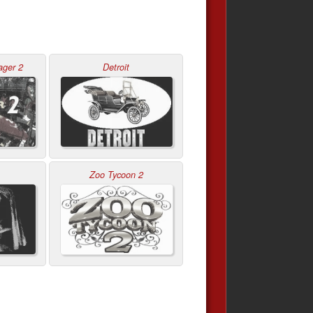
ager 2
Detroit
Zoo Tycoon 2