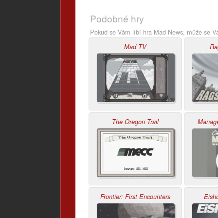
Podobné hry
Pokud se Vám líbí hra Mad News, může se Vám
Mad TV
Ra
The Oregon Trail
Manage
Frontier: First Encounters
Eish