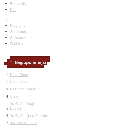
Perspektíva
Rok
Seznamy
Programy
Společnosti
Seznam členů
Žebříčky
Nejpopulárnější
Road Rash
Super Mario Bros.
Need for Speed 2: SE
Claw
Yu-Gi-Oh!: Yugi the
Destiny
Yu-Gi-Oh!: Joey Passion
Jazz Jackrabbit 2