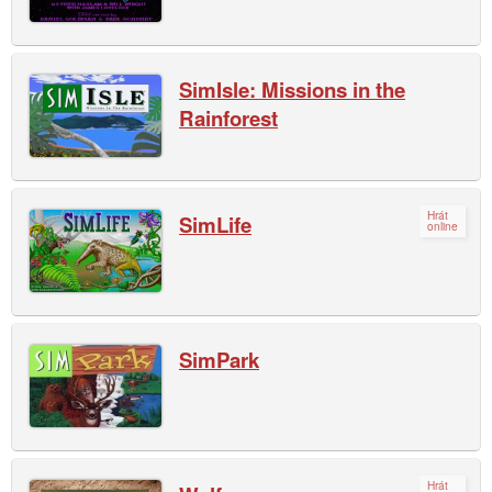
SimIsle: Missions in the
Rainforest
Hrát
SimLife
online
SimPark
Hrát