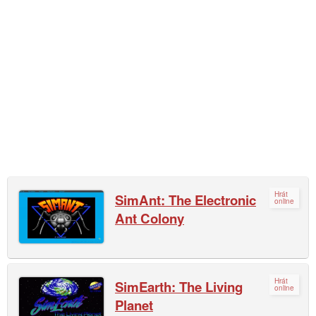
Hrát
SimAnt: The Electronic
online
Ant Colony
Hrát
SimEarth: The Living
online
Planet