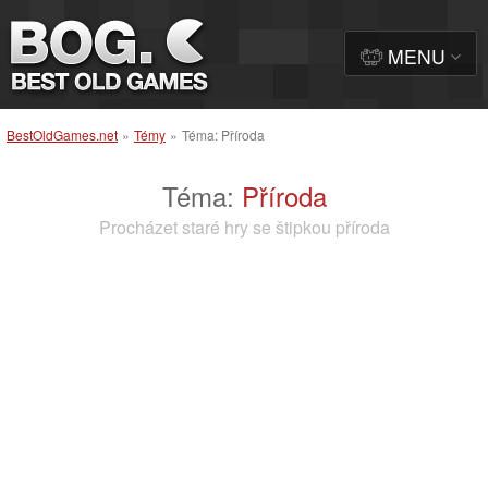
MENU
BestOldGames.net
»
Témy
»
Téma: Příroda
Téma:
Příroda
Procházet staré hry se štipkou příroda